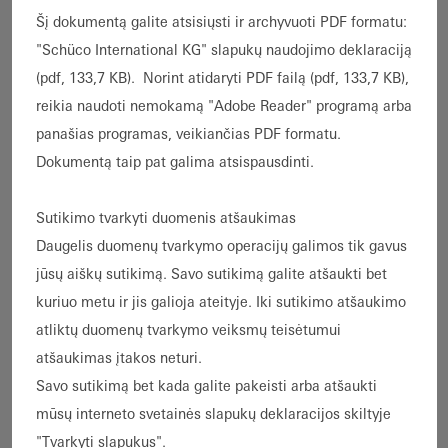
Germany
Šį dokumentą galite atsisiųsti ir archyvuoti PDF formatu:
"Schüco International KG" slapukų naudojimo deklaraciją
Atsakingas asmuo pagal § 18 (2) State Media
(pdf, 133,7 KB).
Norint atidaryti PDF failą (pdf, 133,7 KB),
Treaty yra Andreas Engelhardt, vadovaujantis
reikia naudoti nemokamą "Adobe Reader" programą arba
ir asmeniškai atsakingas narys.
panašias programas, veikiančias PDF formatu.
Dokumentą taip pat galima atsispausdinti.
Sutikimo tvarkyti duomenis atšaukimas
Vadovybė:
Daugelis duomenų tvarkymo operacijų galimos tik gavus
Andreas Engelhardt, vadovaujantis ir
jūsų aiškų sutikimą. Savo sutikimą galite atšaukti bet
asmeniškai atsakingas narys, generalinis
kuriuo metu ir jis galioja ateityje. Iki sutikimo atšaukimo
direktorius.
atliktų duomenų tvarkymo veiksmų teisėtumui
Philipp Neuhaus, vyriausiasis finansų
atšaukimas įtakos neturi.
direktorius
Savo sutikimą bet kada galite pakeisti arba atšaukti
mūsų interneto svetainės slapukų deklaracijos skiltyje
"Tvarkyti slapukus".