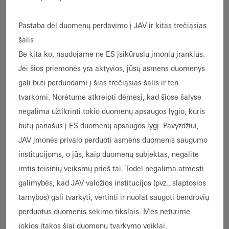
Telefonas: + 49 521 783-0
Faksas: + 49 521 783-451
Pastaba dėl duomenų perdavimo į JAV ir kitas trečiąsias
šalis
Be kita ko, naudojame ne ES įsikūrusių įmonių įrankius.
El. paštas:
info@schueco.com
Jei šios priemonės yra aktyvios, jūsų asmens duomenys
www.schueco.com
gali būti perduodami į šias trečiąsias šalis ir ten
tvarkomi. Norėtume atkreipti dėmesį, kad šiose šalyse
negalima užtikrinti tokio duomenų apsaugos lygio, kuris
PVM mokėtojo Nr. DE 124001363
būtų panašus į ES duomenų apsaugos lygį. Pavyzdžiui,
JAV įmonės privalo perduoti asmens duomenis saugumo
institucijoms, o jūs, kaip duomenų subjektas, negalite
Komanditinė ūkinė bendrija
imtis teisinių veiksmų prieš tai. Todėl negalima atmesti
Bendrovės buveinė ir registro teismas:
galimybės, kad JAV valdžios institucijos (pvz., slaptosios
Bylefeldas
tarnybos) gali tvarkyti, vertinti ir nuolat saugoti bendrovių
Įmonių registro Nr.: HRA 8135
perduotus duomenis sekimo tikslais. Mes neturime
jokios įtakos šiai duomenų tvarkymo veiklai.