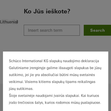
To the main content
Ko Jūs ieškote?
Lithuania
bendroji
Leidėjai
Search
Leidėjai
Schüco International KG slapukų naudojimo deklaracija
Galutiniame įrenginyje galime išsaugoti slapukus be jūsų
Schüco Interneto Puslapius Jums Teikia:
sutikimo, jei jie yra absoliučiai būtini mūsų svetainės
veikimui. Visiems kitiems slapukų tipams reikalingas
jūsų sutikimas.
Schüco International KG
Šioje svetainėje naudojami įvairūs slapukai. Kai kuriuos
Karolinenstraße 1-15
įrašo trečiosios šalys, kurios rodomos mūsų puslapiuose.
33609 Bielefeld