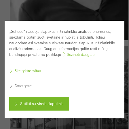
„Schüco“ naudoja slapukus ir žiniatinklio analizės priemones,
siekdama optimizuoti svetainę ir nuolat ją tobulinti. Toliau
naudodamiesi svetaine sutinkate naudoti slapukus ir žiniatinklio
analizės priemones. Daugiau informacijos galite rasti mūsų
bendrojoje privatumo politikoje
Sužinoti daugiau
.
REAL LIFE
Discovering the magic of a place
Skaitykite toliau...
Nustatymai
Sutikti su visais slapukais
Atšaukti