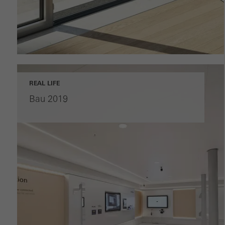
informaciją apie tai, kaip naudojama svetainė, apsilankymų
skaičių, vidutinį tinklalapyje praleistą laiką ir iškviečiamus
puslapius.
Rinkodaros / trečiųjų šalių slapukai
REAL LIFE
Rinkodaros slapukus trečiųjų šalių teikėjai naudoja individualiems
Bau 2019
vartotojams pritaikytose ir patraukliose reklamose. Jie tai daro
„sekdami“ vartotojus visose svetainėse. Tai taip pat apima
trečiųjų šalių teikėjų, teikiančių paslaugas nepriklausomai.
Išsaugoti