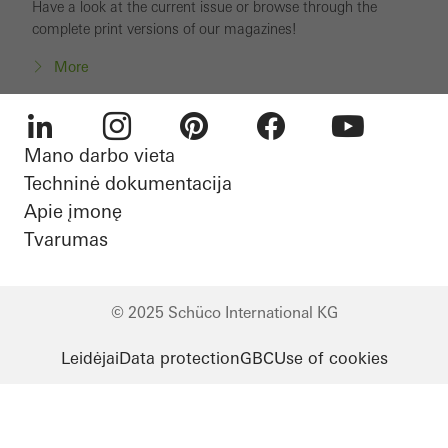
Have a look at the current issue or browse through the
complete print versions of our magazines!
More
Mano darbo vieta
LinkedIn
Instagram
Pinterest
Facebook
Youtube
Techninė dokumentacija
Apie įmonę
Tvarumas
© 2025 Schüco International KG
Leidėjai
Data protection
GBC
Use of cookies