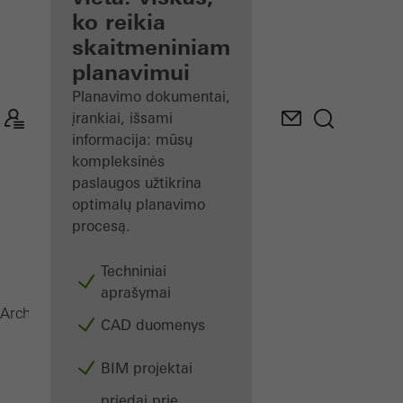
registruotam
ko reikia
architektui
skaitmeniniam
planavimui
Atraskite
Mano
Planavimo dokumentai,
darbo
įrankiai, išsami
vietą
informacija: mūsų
kompleksinės
paslaugos užtikrina
optimalų planavimo
procesą.
Techniniai
aprašymai
Žurnalas
Architektams
CAD duomenys
BIM projektai
priedai prie