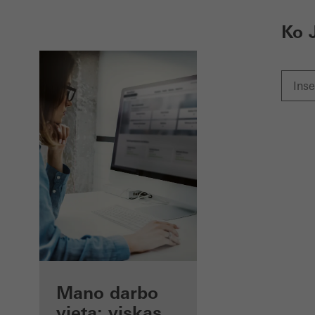
Ko 
Privalumai
Mano darbo
Jums kaip
vieta: viskas,