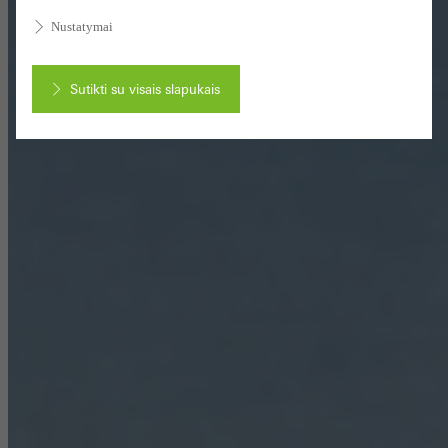
Nustatymai
Sutikti su visais slapukais
Atšaukti
Reikalingi (būtini, funkcionalūs, nepakeičiami) slapukai, kurių
negalima išjungti
Techniškai reikalingi slapukai, kad „Schüco“ svetainės galėtų
veikti be problemų. Jų negalima deaktyvuoti. Be šių slapukų tam
tikros tinklalapių dalys ar norimos paslaugos negali būti
prieinamos.