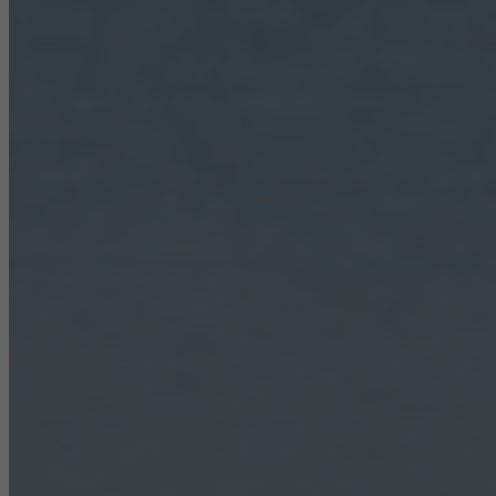
Statistiniai / analizės slapukai
Šie slapukai naudojami statistikos tikslais, siekiant analizuoti
svetainės naudojimą ir optimizuoti mūsų pasiūlymą vertinant,
pavyzdžiui, mūsų vykdytas kampanijas. Šie slapukai naudojami
siekiant pagerinti svetainės patogumą vartotojui. Jie renka
informaciją apie tai, kaip naudojama svetainė, apsilankymų
skaičių, vidutinį tinklalapyje praleistą laiką ir iškviečiamus
puslapius.
Rinkodaros / trečiųjų šalių slapukai
Rinkodaros slapukus trečiųjų šalių teikėjai naudoja individualiems
vartotojams pritaikytose ir patraukliose reklamose. Jie tai daro
„sekdami“ vartotojus visose svetainėse. Tai taip pat apima