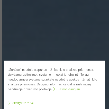
„Schüco“ naudoja slapukus ir žiniatinklio analizės priemones,
siekdama optimizuoti svetainę ir nuolat ją tobulinti. Toliau
naudodamiesi svetaine sutinkate naudoti slapukus ir žiniatinklio
analizės priemones. Daugiau informacijos galite rasti mūsų
bendrojoje privatumo politikoje
Sužinoti daugiau
.
Skaitykite toliau...