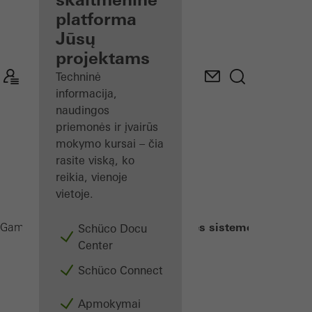
gamintojui
platforma
Jūsų
Atraskite
projektams
Mano
darbo
Techninė
vietą
informacija,
naudingos
priemonės ir įvairūs
mokymo kursai – čia
rasite viską, ko
reikia, vienoje
vietoje.
Saulės kontrolės sistemos
Gamintojams
Gaminiai
Schüco Docu
Center
Schüco Connect
Apmokymai