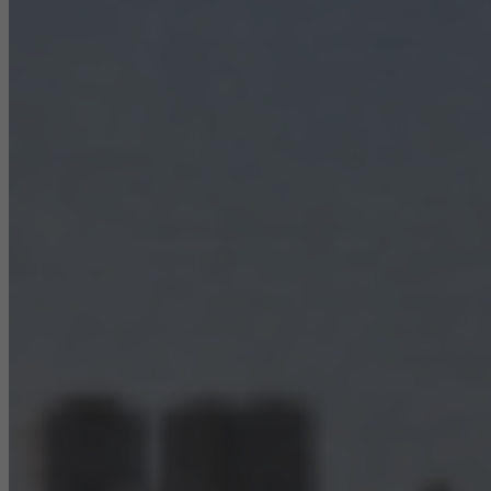
trečiųjų šalių teikėjų, teikiančių paslaugas nepriklausomai.
Išsaugoti