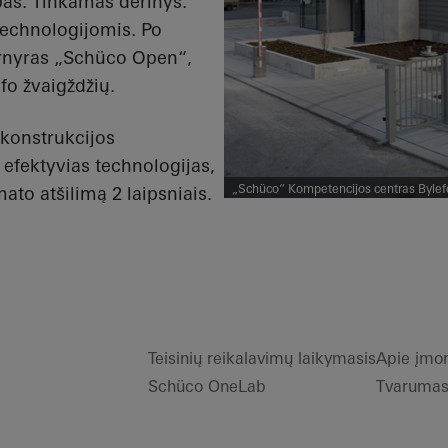
as. Tinkamas derinys:
technologijomis. Po
rnyras „Schüco​ Open“,
fo žvaigždžių.
 konstrukcijos
 efektyvias technologijas,
„Schüco“ Kompetencijos centras Bylefe
mato atšilimą 2 laipsniais.
moderniausia „Schüco“ technologija ir j
klasėms, mokymui / renginiams, poilsio
Teisinių reikalavimų laikymasis
Apie įmo
Schüco OneLab
Tvaruma