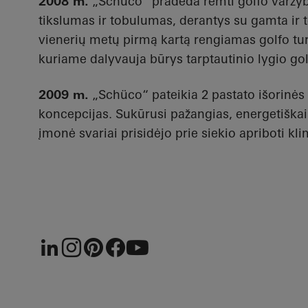
2008 m.
„Schüco“ pradeda remti golfo varžyb
tikslumas ir tobulumas, derantys su gamta ir 
vienerių metų pirmą kartą rengiamas golfo tu
kuriame dalyvauja būrys tarptautinio lygio gol
2009 m.
„Schüco“ pateikia 2 pastato išorinės
koncepcijas. Sukūrusi pažangias, energetiškai
įmonė svariai prisidėjo prie siekio apriboti kli
LinkedIn
Instagram
Pinterest
Facebook
Youtube