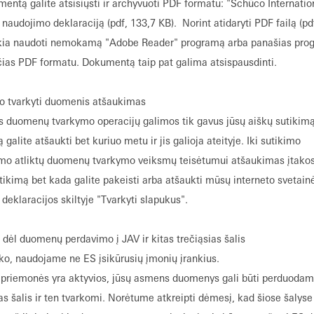
mentą galite atsisiųsti ir archyvuoti PDF formatu: "Schüco Internatio
2000 m.
Energinis efektyv
 naudojimo deklaraciją (pdf, 133,7 KB).
Norint atidaryti PDF failą (pd
klausimas. Bendrovė „Schü
ikia naudoti nemokamą "Adobe Reader" programą arba panašias pro
teikia su statyba susijusi
čias PDF formatu. Dokumentą taip pat galima atsispausdinti.
išmetamo CO2 kiekio. Dar 
energijos tiekėjas išorinį
o tvarkyti duomenis atšaukimas
taupymo priemonę. Su išman
s duomenų tvarkymo operacijų galimos tik gavus jūsų aiškų sutikim
sprendimais.
 galite atšaukti bet kuriuo metu ir jis galioja ateityje. Iki sutikimo
mo atliktų duomenų tvarkymo veiksmų teisėtumui atšaukimas įtakos 
2021 m.
„Schüco“ keliasi 
tikimą bet kada galite pakeisti arba atšaukti mūsų interneto svetain
užtikrindama veiksmingą r
deklaracijos skiltyje "Tvarkyti slapukus".
„Schüco“ siūlo savo naują
2003 m.
Naudojant „e-driv
 dėl duomenų perdavimo į JAV ir kitas trečiąsias šalis
valdomi ne rankena, o el
 ko, naudojame ne ES įsikūrusių įmonių įrankius.
s priemonės yra aktyvios, jūsų asmens duomenys gali būti perduodami
2005 m.
„Schüco“ technol
e atliekami su objektu susiję bandymai.
as šalis ir ten tvarkomi. Norėtume atkreipti dėmesį, kad šiose šalyse