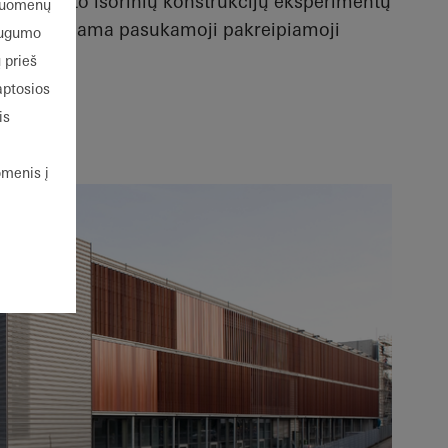
ota pastato išorinių konstrukcijų eksperimentų
 duomenų
Be to, įvedama pasukamoji pakreipiamoji
augumo
 prieš
aptosios
is
omenis į