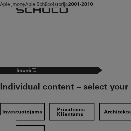
To the main content
Apie įmonę
Apie Schüco
Istorija
2001-2010
Įmonė
Individual content – select your
Privatiems
Investuotojams
Architekt
Klientams