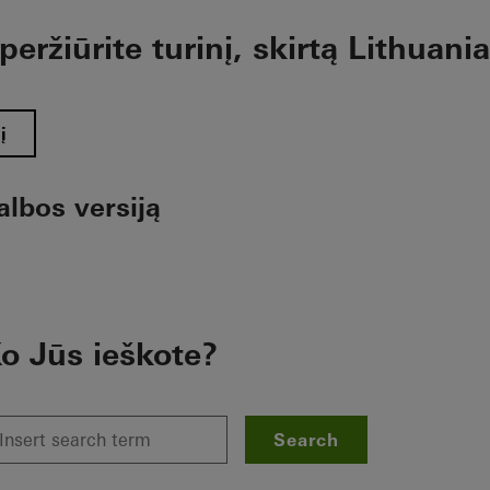
eržiūrite turinį, skirtą Lithuania
į
albos versiją
o Jūs ieškote?
Search