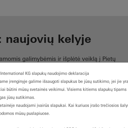
: naujovių kelyje
amomis galimybėmis ir išplėtė veiklą į Pietų
strukcijų, plastiko ir saulės energetikos –
International KG slapukų naudojimo deklaracija
ieškodama ilgalaikių sprendimų, susijusių su
ame įrenginyje galime išsaugoti slapukus be jūsų sutikimo, jei jie yr
orės konstrukcija.
čiai būtini mūsų svetainės veikimui. Visiems kitiems slapukų tipams
gas jūsų sutikimas.
etainėje naudojami įvairūs slapukai. Kai kuriuos įrašo trečiosios šaly
rodomos mūsų puslapiuose.
Prisiimti atsak