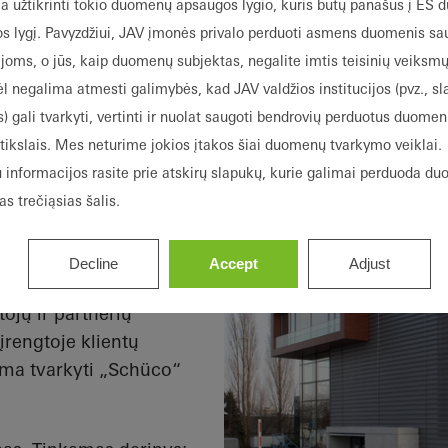
nepriklausoma ir sertifiku
a užtikrinti tokio duomenų apsaugos lygio, kuris būtų panašus į ES
ir bandymų laboratorija. 
s lygį. Pavyzdžiui, JAV įmonės privalo perduoti asmens duomenis s
furnitūra „TipTronic“ .
ijoms, o jūs, kaip duomenų subjektas, negalite imtis teisinių veiksmų
ėl negalima atmesti galimybės, kad JAV valdžios institucijos (pvz., sl
) gali tvarkyti, vertinti ir nuolat saugoti bendrovių perduotus duomen
tikslais. Mes neturime jokios įtakos šiai duomenų tvarkymo veiklai.
 informacijos rasite prie atskirų slapukų, kurie galimai perduoda du
s trečiąsias šalis.
 / ADS“ padėjo nustatyti
“. Be to, „Schüco“
Decline
Accept
Adjust
ą, kuriame nuo dabar
ojų ir partnerių
 įrengtoje klientų
ma tvarkyti „Schüco“