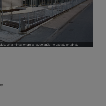
lde: veiksmingai energiją naudojančiame pastate pritaikyta
is naudingas įvairiais atžvilgiais. Jame užtenka vietos klientų
 patalpoms ir „Schüco“ Pasaulinei parodai.
nę
s