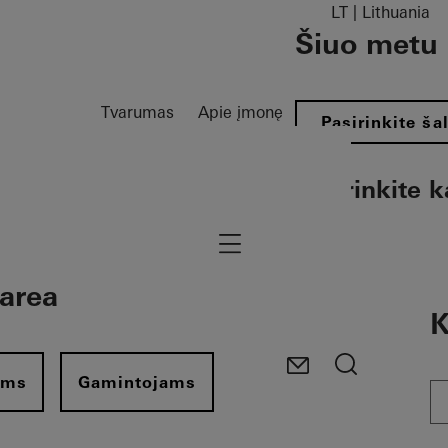
LT | Lithuania
Šiuo metu p
Tvarumas
Apie įmonę
Pasirinkite šal
Pasirinkite k
Navigation öffnen
 area
K
ams
Gamintojams