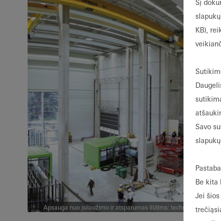
Šį doku
slapukų
KB), re
veikian
Sutikim
Daugeli
sutikimą
atšauki
Savo su
slapukų 
Pastaba
Be kita
Jei šio
Apsauga nuo įsilaužimo ir atsparumas liūtims: technologijų centr
trečiąsi