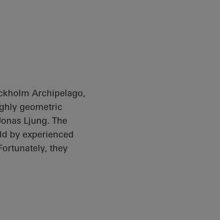
ockholm Archipelago,
highly geometric
 Jonas Ljung. The
ld by experienced
Fortunately, they