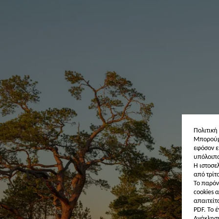
Πολιτική
Μπορούμε
εφόσον ε
υπόλοιπο
Η ιστοσε
από τρίτ
Το παρόν
cookies α
απαιτείτ
PDF. Το 
Ανάκληση