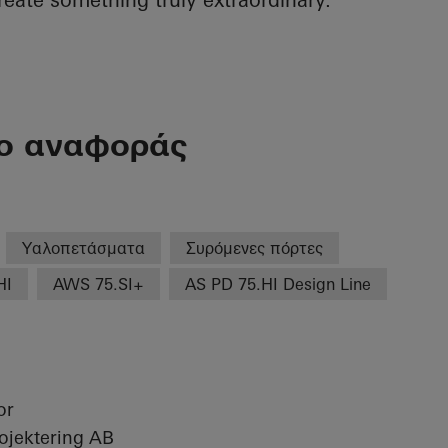
γο αναφοράς
Υαλοπετάσματα
Συρόμενες πόρτες
HI
AWS 75.SI+
AS PD 75.HI Design Line
or
rojektering AB