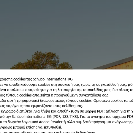
εσάς ως
εγγεγραμμένος
κατασκευαστής
 χρήσης cookies της Schüco International KG
 να αποθηκεύσουμε cookies στη συσκευή σας χωρίς τη συγκατάθεσή σας, μό
ίναι απολύτως απαραίτητα για τη λειτουργία της ιστοσελίδας μας. Για όλους τ
υς τύπους cookies απαιτείται η προηγούμενη συγκατάθεσή σας.
λίδα αυτή χρησιμοποιεί διαφορετικούς τύπους cookies. Ορισμένα cookies τοπο
ους παρόχους που εμφανίζονται στις σελίδες μας.
 έγγραφο διατίθεται για λήψη και αποθήκευση σε μορφή PDF: Δήλωση για τη 
πό την Schüco International KG (PDF, 133,7 KB).
Για το άνοιγμα του αρχείου PD
αι το δωρεάν λογισμικό Adobe Reader ή άλλο συμβατό πρόγραμμα ανάγνωσης
έγγραφο μπορεί επίσης να εκτυπωθεί.
 της συγκατάθεσής σας για την επεξεργασία δεδομένων