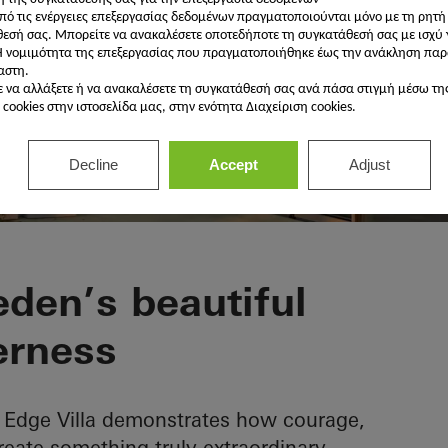
πό τις ενέργειες επεξεργασίας δεδομένων πραγματοποιούνται μόνο με τη ρητή
εσή σας. Μπορείτε να ανακαλέσετε οποτεδήποτε τη συγκατάθεσή σας με ισχύ 
Η νομιμότητα της επεξεργασίας που πραγματοποιήθηκε έως την ανάκληση παρ
αστη.
 να αλλάξετε ή να ανακαλέσετε τη συγκατάθεσή σας ανά πάσα στιγμή μέσω τη
cookies στην ιστοσελίδα μας, στην ενότητα Διαχείριση cookies.
Decline
Accept
Adjust
la
den’s beautiful
erness
e Edge Villa demonstrates how courage,
reate something truly extraordinary.