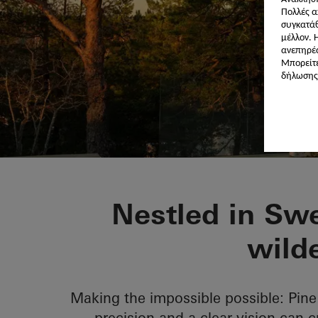
Πολλές α
συγκατάθ
μέλλον. 
ανεπηρέ
Μπορείτε
δήλωσης 
Pine Edge Vil
Nestled in Swe
wild
Making the impossible possible: Pin
precision and a clear vision can c