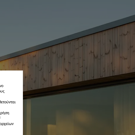
νο
ους
θετούνται
χρήση
F
 αρχείων