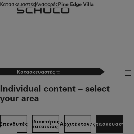
To the main content
Κατασκευαστές
Αναφορές
Pine Edge Villa
Navi
Κατασκευαστές
Individual content – select
your area
Ιδιοκτήτες
Επενδυτές
Αρχιτέκτονες
Κατασκευαστές
κατοικίας