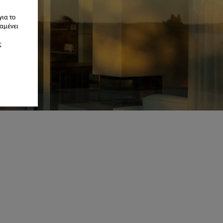
για το
αμένει
ς