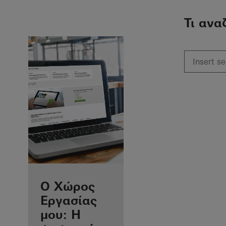
To the main content
Τι ανα
Προνόμια για
Ο Χώρος
εσάς ως
Εργασίας
εγγεγραμμένος
μου: Η