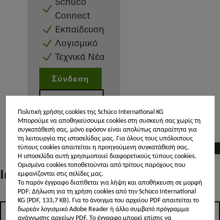
Schüco
Connect
Εκπαίδευση
Λογισμικό
Τεχνικά Νέα
Σύνδεση
Εγγραφή
Πολιτική χρήσης cookies της Schüco International KG
Μπορούμε να αποθηκεύσουμε cookies στη συσκευή σας χωρίς τη
συγκατάθεσή σας, μόνο εφόσον είναι απολύτως απαραίτητα για
τη λειτουργία της ιστοσελίδας μας. Για όλους τους υπόλοιπους
Κατασκευαστές
τύπους cookies απαιτείται η προηγούμενη συγκατάθεσή σας.
Η ιστοσελίδα αυτή χρησιμοποιεί διαφορετικούς τύπους cookies.
Ορισμένα cookies τοποθετούνται από τρίτους παρόχους που
Individual content – select your area
εμφανίζονται στις σελίδες μας.
Το παρόν έγγραφο διατίθεται για λήψη και αποθήκευση σε μορφή
PDF: Δήλωση για τη χρήση cookies από την Schüco International
KG (PDF, 133,7 KB).
Για το άνοιγμα του αρχείου PDF απαιτείται το
δωρεάν λογισμικό Adobe Reader ή άλλο συμβατό πρόγραμμα
Επενδυτές
ανάγνωσης αρχείων PDF. Το έγγραφο μπορεί επίσης να