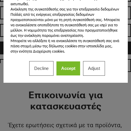
εκτυπωθεί.
Ανάκληση της συγκατάθεσής σας για την επεξεργασία δεδομένων
Ιδιοκτήτες κατοικίας
Πολλές από τις ενέργειες επεξεργασίας δεδομένων
πραγματοποιούνται μόνο με τη ρητή συγκατάθεσή σας. Μπορείτε
να ανακαλέσετε οποτεδήποτε τη συγκατάθεσή σας με ισχύ για το
Αρχιτέκτονες
μέλλον. Η νομιμότητα της επεξεργασίας που πραγματοποιήθηκε
έως την ανάκληση παραμένει ανεπηρέαστη.
Μπορείτε να αλλάξετε ή να ανακαλέσετε τη συγκατάθεσή σας ανά
πάσα στιγμή μέσω της δήλωσης cookies στην ιστοσελίδα μας,
Κατασκευαστές
στην ενότητα Διαχείριση cookies.
Homepage
Decline
Accept
Adjust
Επικοινωνία για
κατασκευαστές
Έχετε ερωτήσεις σχετικά με τα προϊόντα,