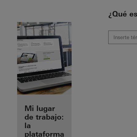
To the main content
¿Qué e
Beneficios
Mi lugar
como
de trabajo:
fabricante
la
registrado
plataforma