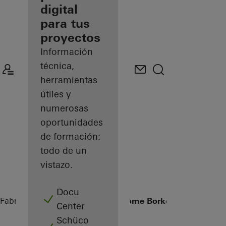
digital
Descubre
para tus
mi área
de
proyectos
trabajo
Información
técnica,
herramientas
útiles y
numerosas
oportunidades
de formación:
todo de un
vistazo.
Docu
Fabricantes
Referencias
Private Home Borken
Center
Schüco