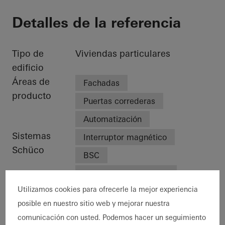
Detalles de la referencia
Tipo de
Viviendas particulares
edificio
Áreas de
Fachadas
producto
Puertas correderas
Automatización
Sistemas
Interruptor magnético
Schüco
BSC
TipTronic SimplySmart
Utilizamos cookies para ofrecerle la mejor experiencia
FWS 35 PD.SI
posible en nuestro sitio web y mejorar nuestra
Características
Obra nueva
comunicación con usted. Podemos hacer un seguimiento