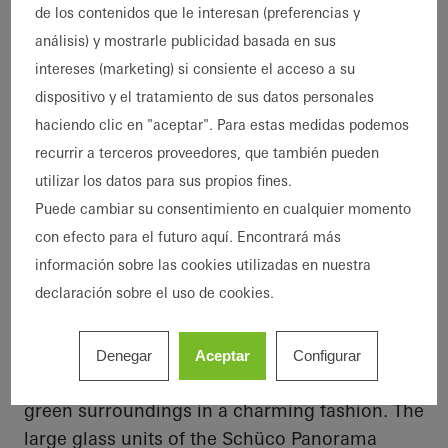
Edificio inteligente
de los contenidos que le interesan (preferencias y
Ubicación
Borken, Germany
análisis) y mostrarle publicidad basada en sus
Finalización
2021
intereses (marketing) si consiente el acceso a su
Arquitectos
Hetkamp Architektur
dispositivo y el tratamiento de sus datos personales
Empresa
Alubau Puhlmann GmbH &
haciendo clic en "aceptar". Para estas medidas podemos
especializada
Co.KG
recurrir a terceros proveedores, que también pueden
Créditos de las
Christian Eblenkamp
utilizar los datos para sus propios fines.
imágenes
Puede cambiar su consentimiento en cualquier momento
con efecto para el futuro aquí. Encontrará más
información sobre las cookies utilizadas en nuestra
Transparent design – even across
declaración sobre el uso de cookies.
corners
The building's natural materials allow the
Denegar
Aceptar
Configurar
impressive design to integrate into its lush
green surroundings in a charming fashion. The
large glass units of the Schüco Panorama