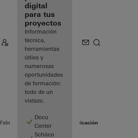
digital
Descubre
para tus
mi área
de
proyectos
trabajo
Información
técnica,
herramientas
útiles y
numerosas
oportunidades
de formación:
todo de un
vistazo.
Docu
Fabricantes
Máquinas para la fabricación
Center
Schüco