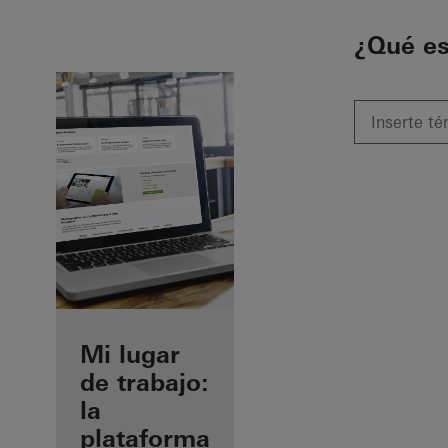
To the main content
¿Qué e
Beneficios
Mi lugar
como
de trabajo:
fabricante
la
registrado
plataforma