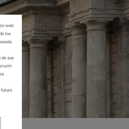
itio web
de los
 basada
o de sus
ecurrir
ios
 futuro