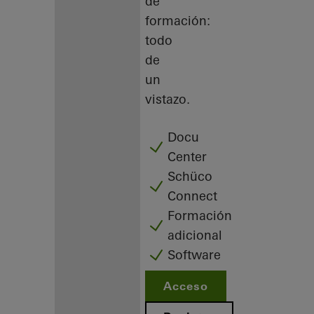
de
formación:
todo
de
un
vistazo.
Docu
Center
Schüco
Connect
Formación
adicional
Software
Acceso