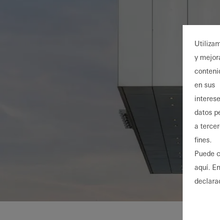
Utiliza
y mejor
conteni
en sus
interese
datos p
a terce
fines.
Puede c
aquí. E
declara