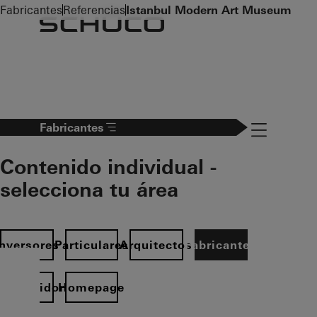
To the main content
Fabricantes
Referencias
Istanbul Modern Art Museum
Navigation 
Fabricantes
Contenido individual -
selecciona tu área
Inversores
Particulares
Arquitectos
Fabricantes
istribuidor
Homepage