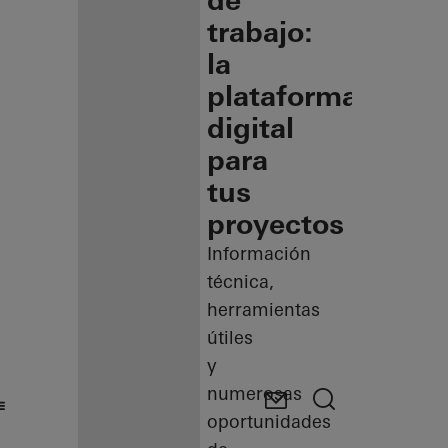
de
trabajo:
la
plataforma
digital
para
tus
proyectos
Información
técnica,
herramientas
útiles
y
numerosas
oportunidades