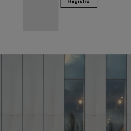
Registro
Beneficios
como
fabricante
registrado
Descubre
mi área
de
trabajo