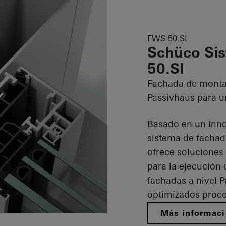
FWS 50.SI
Schüco Si
50.SI
Fachada de montan
Passivhaus para u
Basado en un inno
sistema de fachad
ofrece soluciones
para la ejecución 
fachadas a nivel 
optimizados proce
Más informac