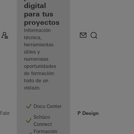
digital
Descubre
para tus
mi área
de
proyectos
trabajo
Información
técnica,
herramientas
útiles y
numerosas
oportunidades
de formación:
todo de un
vistazo.
Docu Center
AD UP Design Edition
Fabricantes
Productos
Puertas
Schüco
Connect
Formación