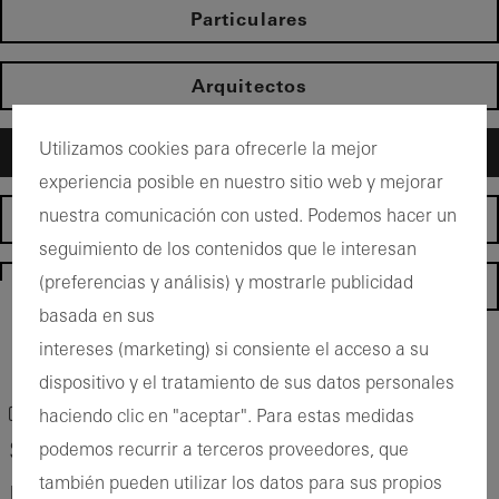
Particulares
Arquitectos
Utilizamos cookies para ofrecerle la mejor
Fabricantes
experiencia posible en nuestro sitio web y mejorar
nuestra comunicación con usted. Podemos hacer un
Distribuidor
seguimiento de los contenidos que le interesan
(preferencias y análisis) y mostrarle publicidad
Homepage
basada en sus
intereses (marketing) si consiente el acceso a su
Volver a los productos
dispositivo y el tratamiento de sus datos personales
Guardar producto como favorito
haciendo clic en "aceptar". Para estas medidas
Schüco Sistema de puertas AD UP Design
podemos recurrir a terceros proveedores, que
también pueden utilizar los datos para sus propios
Edition