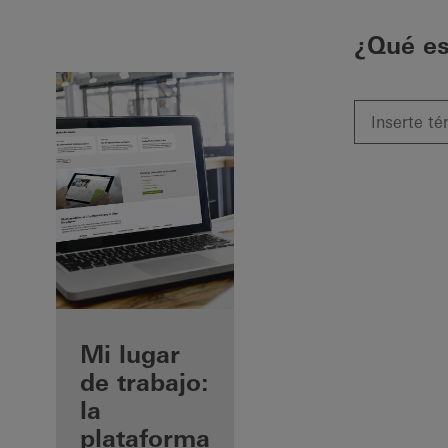
¿Qué e
Beneficios
Mi lugar
como
de trabajo:
fabricante
la
registrado
plataforma