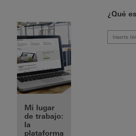
¿Qué e
Beneficios
Mi lugar
como
de trabajo:
fabricante
la
registrado
plataforma