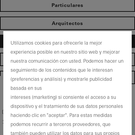
Particulares
Arquitectos
Fabricantes
Utilizamos cookies para ofrecerle la mejor
experiencia posible en nuestro sitio web y mejorar
Distribuidor
nuestra comunicación con usted. Podemos hacer un
seguimiento de los contenidos que le interesan
Homepage
(preferencias y análisis) y mostrarle publicidad
basada en sus
Volver a los productos
intereses (marketing) si consiente el acceso a su
dispositivo y el tratamiento de sus datos personales
Guardar producto como favorito
haciendo clic en "aceptar". Para estas medidas
Schüco Building Integrated Photovoltaics
podemos recurrir a terceros proveedores, que
también pueden utilizar los datos para sus propios