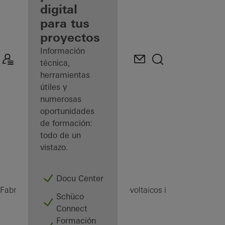
digital
Descubre
para tus
mi área
de
proyectos
trabajo
Información
técnica,
herramientas
útiles y
numerosas
oportunidades
de formación:
todo de un
vistazo.
Docu Center
Fabricantes
Productos
Sistemas fotovoltaicos integrados (BIPV
Schüco
Connect
Formación