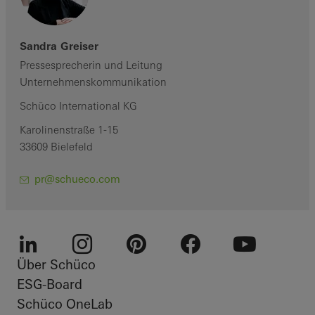
Sandra Greiser
Pressesprecherin und Leitung
Unternehmenskommunikation
Schüco International KG
Karolinenstraße 1-15
33609 Bielefeld
pr@schueco.com
Über Schüco
LinkedIn
Instagram
Pinterest
Facebook
Youtube
ESG-Board
Schüco OneLab