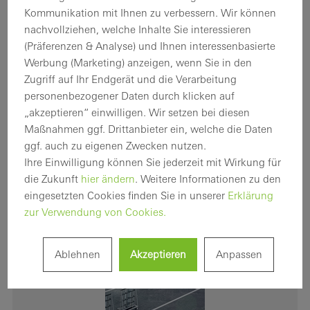
Kommunikation mit Ihnen zu verbessern. Wir können
Die Schüco Lösung für eine effiziente Montage von
nachvollziehen, welche Inhalte Sie interessieren
Fenstern, Türen und Fassaden – die
(Präferenzen & Analyse) und Ihnen interessenbasierte
Werbung (Marketing) anzeigen, wenn Sie in den
vollautomatische Vier-Kopf-Eckverbindermaschine
Zugriff auf Ihr Endgerät und die Verarbeitung
inkl. automatischen Ein- und Austransport Schüco
personenbezogener Daten durch klicken auf
CC 800.
„akzeptieren“ einwilligen. Wir setzen bei diesen
Maßnahmen ggf. Drittanbieter ein, welche die Daten
Download (jpg, 5,4 MB)
ggf. auch zu eigenen Zwecken nutzen.
Ihre Einwilligung können Sie jederzeit mit Wirkung für
die Zukunft
hier ändern
. Weitere Informationen zu den
eingesetzten Cookies finden Sie in unserer
Erklärung
zur Verwendung von Cookies.
Ablehnen
Akzeptieren
Anpassen