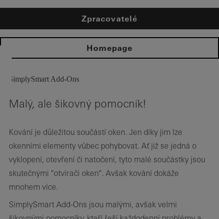
Zpracovatelé
Homepage
SimplySmart Add-Ons
Malý, ale šikovný pomocník!
Kování je důležitou součástí oken. Jen díky jim lze
okenními elementy vůbec pohybovat. Ať již se jedná o
vyklopení, otevření či natočení, tyto malé součástky jsou
skutečnými "otvírači oken". Avšak kování dokáže
mnohem více.
SimplySmart Add-Ons jsou malými, avšak velmi
šikovnými pomocníky, kteří řeší každodenní problémy a