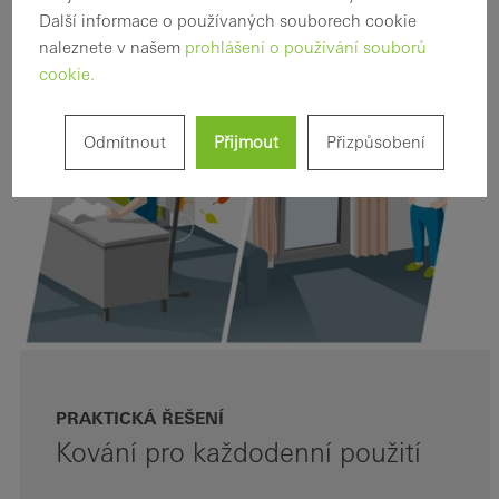
Další informace o používaných souborech cookie
naleznete v našem
prohlášení o používání souborů
cookie.
2
3
1
4
Odmítnout
Přijmout
Přizpůsobení
PRAKTICKÁ ŘEŠENÍ
Kování pro každodenní použití