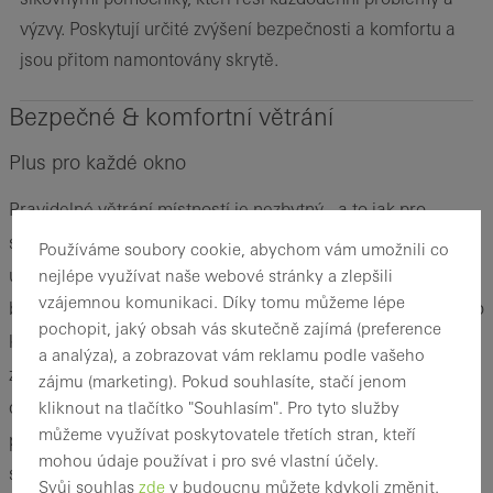
výzvy. Poskytují určité zvýšení bezpečnosti a komfortu a
jsou přitom namontovány skrytě.
Bezpečné & komfortní větrání
Plus pro každé okno
Pravidelné větrání místností je nezbytný - a to jak pro
samotnou konstrukci místnosti, tak i pro člověka, který
Používáme soubory cookie, abychom vám umožnili co
uvnitř žije. Je jedno, zda se jedná o obytnou či kancelářskou
nejlépe využívat naše webové stránky a zlepšili
vzájemnou komunikaci. Díky tomu můžeme lépe
budovu, okna by měla být pravidelně otvírána. Ovšem zná to
pochopit, jaký obsah vás skutečně zajímá (preference
každý, okno, které je otevřeno za účelem vyvětrání, se náhle
a analýza), a zobrazovat vám reklamu podle vašeho
z důvodu vzniklého průvanu opět přibouchne. Proto bychom
zájmu (marketing). Pokud souhlasíte, stačí jenom
občas chtěli okna omezit v jejich pohybu. A přesně v tom
kliknout na tlačítko "Souhlasím". Pro tyto služby
můžeme využívat poskytovatele třetích stran, kteří
pomůže náš SimplySmart Add-Ons, který zajistí komfortní a
mohou údaje používat i pro své vlastní účely.
spolehlivé vyvětrání.
Svůj souhlas
zde
v budoucnu můžete kdykoli změnit.