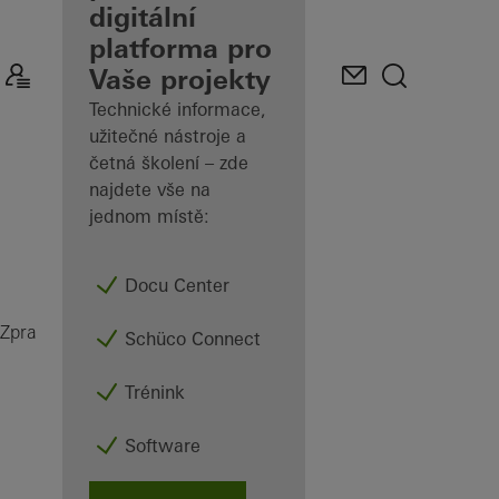
Zpracovatele
digitální
platforma pro
Prozkoumejte
Vaše projekty
Mé
pracoviště
Technické informace,
užitečné nástroje a
četná školení – zde
najdete vše na
jednom místě:
Docu Center
Kování
Zpracovatelé
Výrobky
Schüco Connect
Trénink
Software