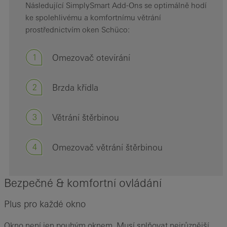
Následující SimplySmart Add-Ons se optimálně hodí
ke spolehlivému a komfortnímu větrání
prostřednictvím oken Schüco:
1
Omezovač otevírání
2
Brzda křídla
3
Větrání štěrbinou
4
Omezovač větrání štěrbinou
Bezpečné & komfortní ovládání
Plus pro každé okno
Okno není jen pouhým oknem. Musí splňovat nejrůznější