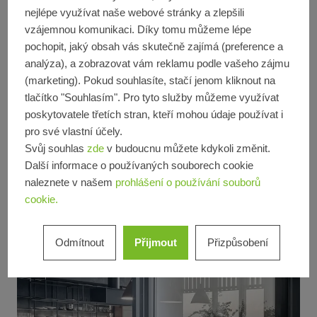
nejlépe využívat naše webové stránky a zlepšili
vzájemnou komunikaci. Díky tomu můžeme lépe
Individuální obsah – vyberte
pochopit, jaký obsah vás skutečně zajímá (preference a
si svou oblast
analýza), a zobrazovat vám reklamu podle vašeho zájmu
(marketing). Pokud souhlasíte, stačí jenom kliknout na
tlačítko "Souhlasím". Pro tyto služby můžeme využívat
poskytovatele třetích stran, kteří mohou údaje používat i
Architekti
pro své vlastní účely.
Svůj souhlas
zde
v budoucnu můžete kdykoli změnit.
Zpracovatelé
Další informace o používaných souborech cookie
naleznete v našem
prohlášení o používání souborů
cookie.
Odmítnout
Přijmout
Přizpůsobení