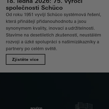
18. ledna 2026: 75. výročí
společnosti Schüco
Od
roku
1951
vyvíjí
Schüco
systémová
řešení
,
která
přinášejí
přidanouhodnotu
a
jsou
synonymem
kvality
,
inovací
a
udržitelnosti
.
Stavíme
na
desetiletích
zkušeností
,
neustálém
rozvoji
a
úzké
spolupráci
s
našimizákazníky
a
partnery
po
celém
světě
.
Zjistěte více