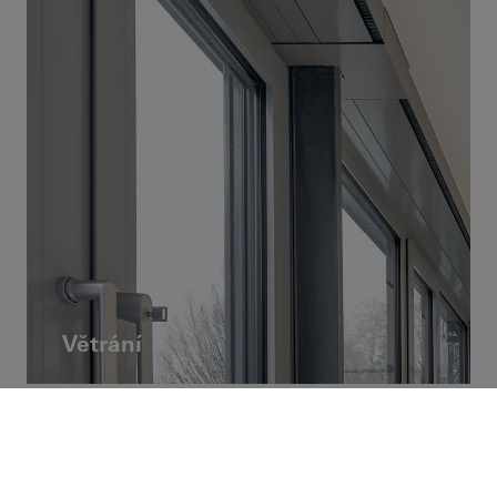
Větrání
Individuální obsah – vyberte
si svou oblast