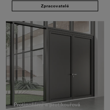
Zpracovatelé
Protipožární a protikouřová