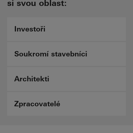
požadavků požární ochrany
si svou oblast:
Schüco FireStop
Investoři
Individuální obsah –
vyberte si svou oblast:
Soukromí stavebníci
Architects
Architekti
Fabricators
Zpracovatelé