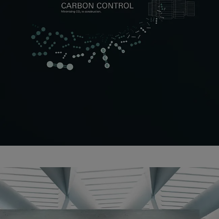
Minimalizace emisí CO₂ z
obvodového pláště budovy
Schüco Carbon Control