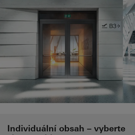
Bezpečné plnění všech
Individuální obsah – vyberte