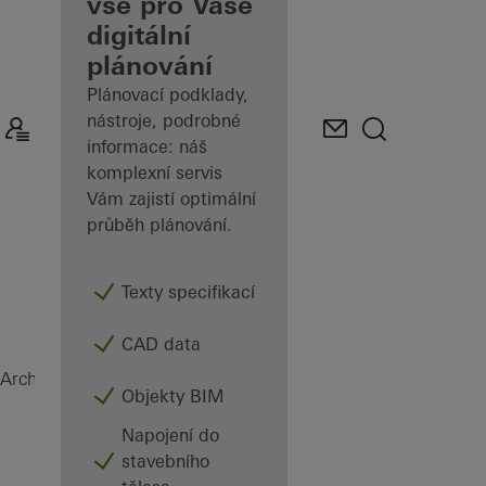
architekty
vše pro Vaše
digitální
Prozkoumejte
plánování
Mé
pracoviště
Plánovací podklady,
nástroje, podrobné
informace: náš
komplexní servis
Vám zajistí optimální
průběh plánování.
Texty specifikací
CAD data
Magazín
Architekti
Objekty BIM
Napojení do
stavebního