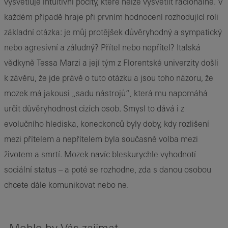
vysvětluje intuitivní pocity, které nelze vysvětlit racionálně. V
každém případě hraje při prvním hodnocení rozhodující roli
základní otázka: je můj protějšek důvěryhodný a sympatický
nebo agresivní a záludný? Přítel nebo nepřítel? Italská
vědkyně Tessa Marzi a její tým z Florentské univerzity došli
k závěru, že jde právě o tuto otázku a jsou toho názoru, že
mozek má jakousi „sadu nástrojů“, která mu napomáhá
určit důvěryhodnost cizích osob. Smysl to dává i z
evolučního hlediska, koneckonců byly doby, kdy rozlišení
mezi přítelem a nepřítelem byla současně volba mezi
životem a smrtí. Mozek navíc bleskurychle vyhodnotí
sociální status – a poté se rozhodne, zda s danou osobou
chcete dále komunikovat nebo ne.