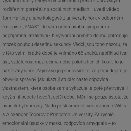
výzkumu, který nabývá na důležitosti právě s obrovským
rozšířením portrétů na sociálních médiích“, uvedl vědec
Tom Hartley a jeho kolegové z univerzity York v odborném
časopise „PNAS“. Je vám určitá osoba sympatická,
nepříjemná, atraktivní? K vytvoření prvního dojmu potřebuje
mozek pouhou desetinu sekundy. Vědci jsou toho názoru, že
v této velmi krátké době je vnímáno 65 znaků, například tvar
úst, vzdálenost mezi očima nebo poloha lícních kostí. To je
pak trvalý vjem. Zajímavé je především to, že první dojem je
obvykle správný, jak ukazují studie: často odpovídá
vlastnostem, které osoba sama vykazuje, a poté přetrvává, i
když s ní budete hovořit delší dobu. Mění se pouze jistota, že
úsudek byl správný. Na to přišli američtí vědci Janine Willis
a Alexander Todorov z Princeton University. Za rychlé
emocionální úsudky v mozku zodpovídá amygdala – to