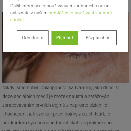
cizí osoby.
Další informace o používaných souborech cookie
naleznete v našem
prohlášení o používání souborů
cookie.
Odmítnout
Přijmout
Přizpůsobení
Nikdy jsme nebyli obklopeni tolika tvářemi, jako dnes. V
době sociálních médií je mozek neustále zatěžován
zpracováváním prvních dojmů z naprosto cizích lidí.
„Pochopení, jak vznikají první dojmy z cizích tváří, je
předmětem významného teoretického a praktického