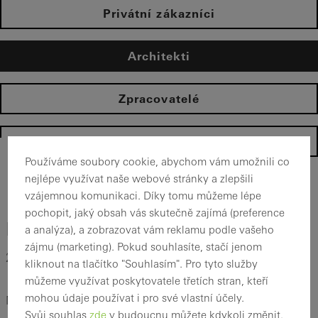
Privátní zákazníci
Architekti
Zpracovatelé
Homepage
Používáme soubory cookie, abychom vám umožnili co
nejlépe využívat naše webové stránky a zlepšili
Magazine
vzájemnou komunikaci. Díky tomu můžeme lépe
pochopit, jaký obsah vás skutečně zajímá (preference
Na první pohled
a analýza), a zobrazovat vám reklamu podle vašeho
zájmu (marketing). Pokud souhlasíte, stačí jenom
2. 9. 2019
kliknout na tlačítko "Souhlasím". Pro tyto služby
můžeme využívat poskytovatele třetích stran, kteří
mohou údaje používat i pro své vlastní účely.
Mozek potřebuje 1/10 sekundy k vytvoření prvního dojmu z
Svůj souhlas
zde
v budoucnu můžete kdykoli změnit.