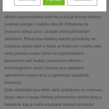
V oknech a v typických obvodových pláštích pokrývá sklo
většinu exponovaného povrchu a určuje přenos hladiny
zvukové energie z vnějšku dovnitř. Požadavky na
zvukovou izolaci jsou v zásadě určeny příslušným
zasklením. Pokud jsou kladeny vysoké požadavky na
zvukovou izolaci oken a fasád, je třeba vzít v úvahu také
cesty přenosu zvuku rámem a neprůhlednými
panelovými poli fasády. Laboratorní měření v
technologickém centru Schüco jsou základem
optimálního řešení rámů a výplňových fasádních
elementů.
Stále důležitější jsou však i další požadavky na zvukovou
izolaci oken a fasád. Potřeby přirozeného větrání okny a
fasádami, kdy je nutno současně zabránit pronikání