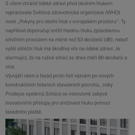
S cílem chránit lidské zdraví před okolním hlukem
vypracovala Světová zdravotnická organizace (WHO)
nové „Pokyny pro okolní hluk v evropském prostoru“. Ty
například doporučují snížit hladinu hluku způsobenou
silničním provozem na méně než 53 decibelů (dB), neboť
vyšší silniční hluk má škodlivý vliv na lidské zdraví. Je
alarmující, že na rušné silnici se dnes měří 80 decibelů a
více.
Vývojáři oken a fasád proto čelí výzvám po nových
konstrukčních řešeních stavebních povrchů., coby
Prodejce systémů Schüco se intenzivně zabývá
inovativními přístupy pro snižování hluku pomocí
fasádního pláště.