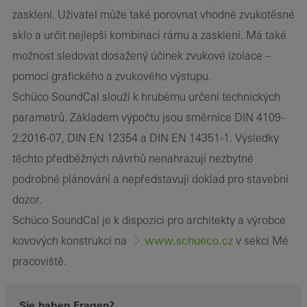
zasklení. Uživatel může také porovnat vhodné zvukotěsné
sklo a určit nejlepší kombinaci rámu a zasklení. Má také
možnost sledovat dosažený účinek zvukové izolace –
pomocí grafického a zvukového výstupu.
Schüco SoundCal slouží k hrubému určení technických
parametrů. Základem výpočtu jsou směrnice DIN 4109-
2:2016-07, DIN EN 12354 a DIN EN 14351-1. Výsledky
těchto předběžných návrhů nenahrazují nezbytné
podrobné plánování a nepředstavují doklad pro stavební
dozor.
Schüco SoundCal je k dispozici pro architekty a výrobce
www.schueco.cz
kovových konstrukcí na
v sekci Mé
pracoviště.
Sie haben Fragen?