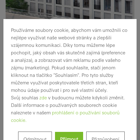
Používáme soubory cookie, abychom vám umožnili co
nejlépe využívat naše webové stránky a zlepšili
vzájemnou komunikaci. Díky tomu můžeme lépe
pochopit, jaký obsah vás skutečně zajímá (preference
a analýza), a zobrazovat vám reklamu podle vašeho
Správa nastavení cookies…
zájmu (marketing). Pokud souhlasíte, stačí jenom
kliknout na tlačítko "Souhlasím". Pro tyto služby
můžeme využívat poskytovatele třetích stran, kteří
mohou údaje používat i pro své vlastní účely.
Svůj souhlas
zde
v budoucnu můžete kdykoli změnit.
Další informace o používaných souborech cookie
naleznete v našem
prohlášení o používání souborů
cookie.
Snížení šíření hluku pomocí fasád
Odmítnout
Přijmout
Přizpůsobení