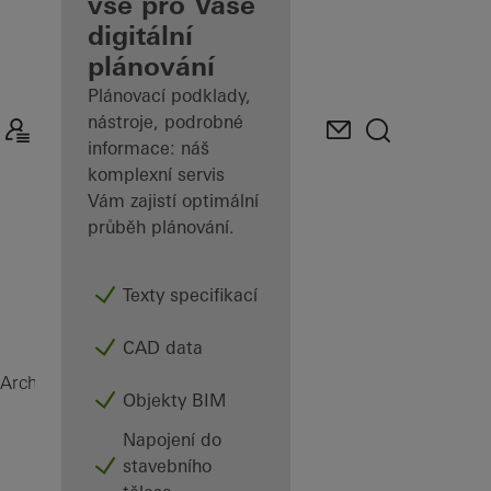
architekty
vše pro Vaše
digitální
Prozkoumejte
plánování
Mé
pracoviště
Plánovací podklady,
nástroje, podrobné
informace: náš
komplexní servis
Vám zajistí optimální
průběh plánování.
Texty specifikací
CAD data
Magazín
Architekti
Objekty BIM
Napojení do
stavebního