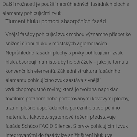
Další možností je použití neprůhledných fasádních ploch s
elementy pohlcujícími zvuk.
Tlumení hluku pomocí absorpčních fasád
Vnější fasády pohlcující zvuk mohou významně přispět ke
snížení šíření hluku v městských aglomeracích.
Neprůhledné fasádní plochy s prvky pohlcujícími zvuk
hluk absorbují, namísto aby ho odrážely – jako je tomu u
konvenčních elementů. Základní struktura fasádního
elementu pohlcujícího zvuk sestává z vnější
vzduchopropustné roviny, která je tvořena například
textilním potahem nebo perforovanými kovovými plechy,
a za ní plošně uspořádaného porézního absorpčního
materiálu. Takovéto systémové řešení představuje
fasáda Schüco FACID Silence. S prvky pohlcujícími zvuk
integrovanými do fasády lze snížit šíření hluku ve