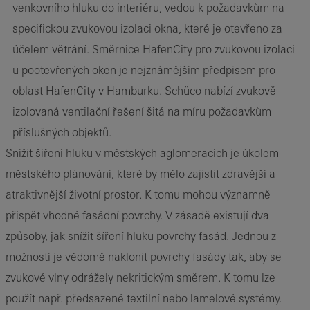
venkovního hluku do interiéru, vedou k požadavkům na
specifickou zvukovou izolaci okna, které je otevřeno za
účelem větrání. Směrnice HafenCity pro zvukovou izolaci
u pootevřených oken je nejznámějším předpisem pro
oblast HafenCity v Hamburku. Schüco nabízí zvukově
izolovaná ventilační řešení šitá na míru požadavkům
příslušných objektů.
Snížit šíření hluku v městských aglomeracích je úkolem
městského plánování, které by mělo zajistit zdravější a
atraktivnější životní prostor. K tomu mohou významně
přispět vhodné fasádní povrchy. V zásadě existují dva
způsoby, jak snížit šíření hluku povrchy fasád. Jednou z
možností je vědomě naklonit povrchy fasády tak, aby se
zvukové vlny odrážely nekritickým směrem. K tomu lze
použít např. předsazené textilní nebo lamelové systémy.