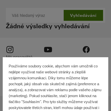
To the main content
Vyhledávání
Žádné výsledky vyhledávání
Instagram
Youtube
Facebook
Mé pracoviště
Compendium
Používáme soubory cookie, abychom vám umožnili co
Technická dokumentace
nejlépe využívat naše webové stránky a zlepšili
O firmě
vzájemnou komunikaci. Díky tomu můžeme lépe
pochopit, jaký obsah vás skutečně zajímá (preference a
Trvalá udržitelnost
analýza), a zobrazovat vám reklamu podle vašeho zájmu
(marketing). Pokud souhlasíte, stačí jenom kliknout na
tlačítko "Souhlasím". Pro tyto služby můžeme využívat
© 2025 Schüco International KG
poskytovatele třetích stran, kteří mohou údaje používat i