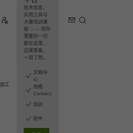
作
室”
技术信息、
实用工具与
大量培训课
程 —— 您所
需要的一切
都在这里，
迅速查看，
一目了然。
文档中
心
阳台和护栏
加工商
产品
旭格
Connect
培训
软件