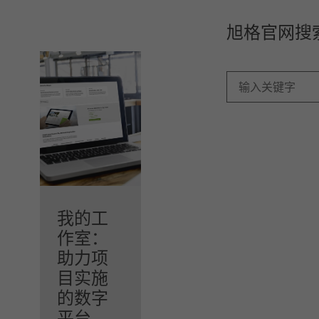
旭格官网搜
注册加工商
我的工
优势一览
作室：
助力项
了
目实施
解
“我
的数字
的
工
平台