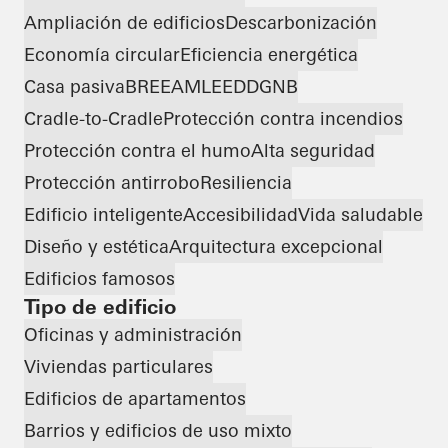
Ampliación de edificios
Descarbonización
Economía circular
Eficiencia energética
Casa pasiva
BREEAM
LEED
DGNB
Cradle-to-Cradle
Protección contra incendios
Protección contra el humo
Alta seguridad
Protección antirrobo
Resiliencia
Edificio inteligente
Accesibilidad
Vida saludable
Diseño y estética
Arquitectura excepcional
Edificios famosos
Tipo de edificio
Oficinas y administración
Viviendas particulares
Edificios de apartamentos
Barrios y edificios de uso mixto