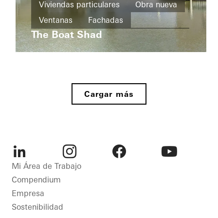
Protección
particulares
Viviendas particulares
Obra nueva
solar
Obra
Ventanas
Fachadas
La
Seguridad
nueva
Secreta
The Boat Shad
Puertas correderas
Australia
Automatización
Puertas
Germany
correderas
Uruguay
Cargar más
LinkedIn
Instagram
Facebook
Youtube
Mi Área de Trabajo
Compendium
Empresa
Sostenibilidad