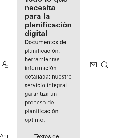
registrado
necesita
para la
Descubre
planificación
mi área
de
digital
trabajo
Documentos de
planificación,
herramientas,
información
detallada: nuestro
servicio integral
garantiza un
proceso de
planificación
óptimo.
Arquitectos
Referencias
Highlights
Textos de