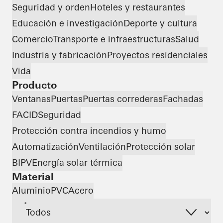
Seguridad y orden
Hoteles y restaurantes
Educación e investigación
Deporte y cultura
Comercio
Transporte e infraestructuras
Salud
Industria y fabricación
Proyectos residenciales
Vida
Producto
Ventanas
Puertas
Puertas correderas
Fachadas
FACID
Seguridad
Protección contra incendios y humo
Automatización
Ventilación
Protección solar
BIPV
Energía solar térmica
Material
Aluminio
PVC
Acero
*