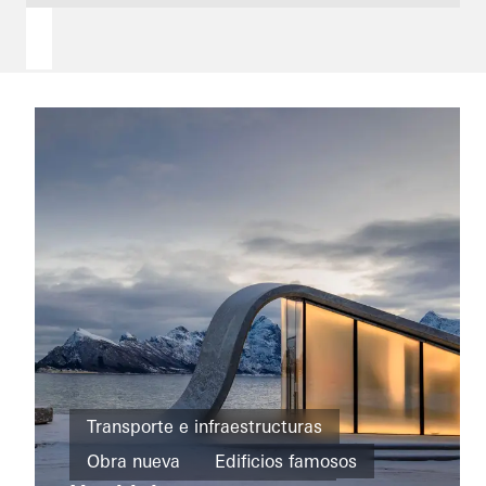
Viviendas
particulares
Transporte e infraestructuras
Obra
Private
nueva
Obra nueva
Edificios famosos
Home