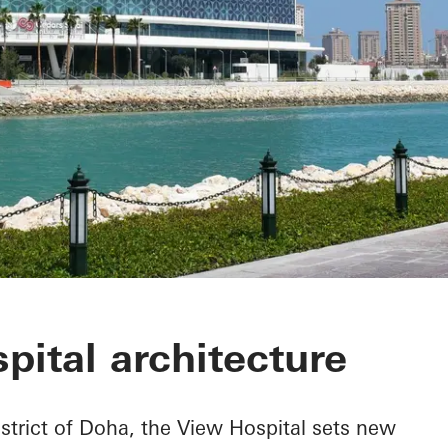
pital
pital architecture
istrict of Doha, the View Hospital sets new