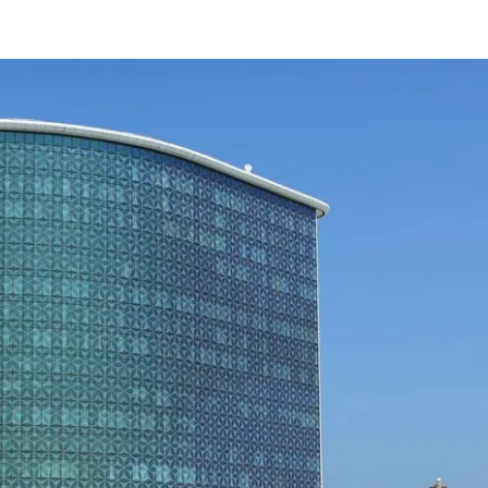
Beneficios
como
arquitecto
registrado
Descubre
mi área
de
trabajo