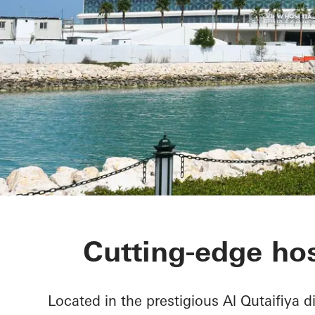
The View Hos
Cutting-edge hos
Located in the prestigious Al Qutaifiya d