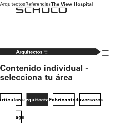
To the main content
Arquitectos
Referencias
The View Hospital
Navigation 
Arquitectos
Contenido individual -
selecciona tu área
articulares
Arquitectos
Fabricantes
Inversores
Homepage