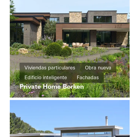
Emirates
Viviendas
particulares
Viviendas particulares
Obra nueva
Obra
House
nueva
Edificio inteligente
Fachadas
of
Straw
Private Home Borken
Cradle-
Puertas correderas
Automatización
to-
Germany
Cradle
Diseño
y
estética
Ventanas