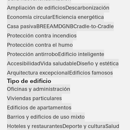
Ampliación de edificios
Descarbonización
Economía circular
Eficiencia energética
Casa pasiva
BREEAM
DGNB
Cradle-to-Cradle
Protección contra incendios
Protección contra el humo
Protección antirrobo
Edificio inteligente
Accesibilidad
Vida saludable
Diseño y estética
Arquitectura excepcional
Edificios famosos
Tipo de edificio
Oficinas y administración
Viviendas particulares
Edificios de apartamentos
Barrios y edificios de uso mixto
Hoteles y restaurantes
Deporte y cultura
Salud