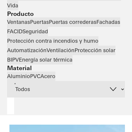
Vida
Producto
Ventanas
Puertas
Puertas correderas
Fachadas
FACID
Seguridad
Protección contra incendios y humo
Automatización
Ventilación
Protección solar
BIPV
Energía solar térmica
Material
Aluminio
PVC
Acero
*