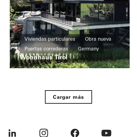
Viviendas
particulares
Viviendas particulares
Obra nueva
Ventanas
Puertas correderas
Germany
F+C
House
Wohnhaus Tirol
Puertas
correderas
Viviendas
Italy
particulares
Puertas
Private
Home
Fachadas
Cargar más
Bonn
Puertas
correderas
Germany