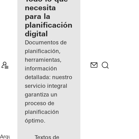
registrado
necesita
para la
Descubre
planificación
mi área
de
digital
trabajo
Documentos de
planificación,
herramientas,
información
detallada: nuestro
servicio integral
garantiza un
proceso de
planificación
óptimo.
Arquitectos
Referencias
Highlights
Textos de