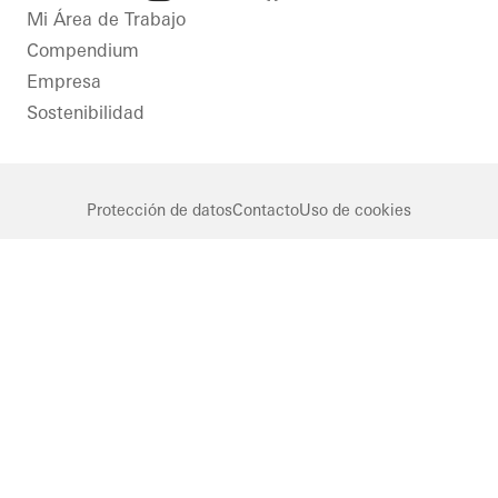
LinkedIn
Instagram
Facebook
Youtube
Mi Área de Trabajo
Compendium
Empresa
Sostenibilidad
Protección de datos
Contacto
Uso de cookies