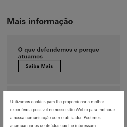
Mais informação
O que defendemos e porque
atuamos
Saiba Mais
Marcos na história da empresa
Utilizamos cookies para lhe proporcionar a melhor
experiência possível no nosso sítio Web e para melhorar
Saiba Mais
a nossa comunicação com o utilizador. Podemos
acompanhar os conteúdos que lhe interessam