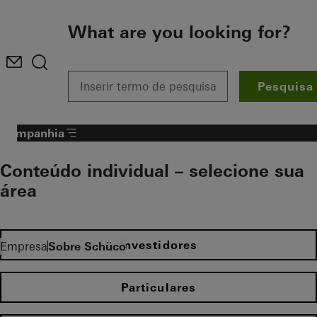
To the main content
What are you looking for?
Pesquisa
Companhia
Conteúdo individual – selecione sua
área​
Investidores
Empresa
Sobre Schüco
Particulares