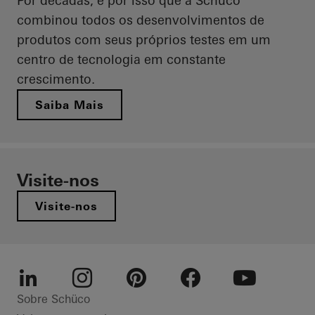
Por décadas, é por isso que a Schüco
combinou todos os desenvolvimentos de
produtos com seus próprios testes em um
centro de tecnologia em constante
crescimento.
Saiba Mais
Visite-nos
Visite-nos
LinkedIn
Instagram
Pinterest
Facebook
Youtube
Sobre Schüco