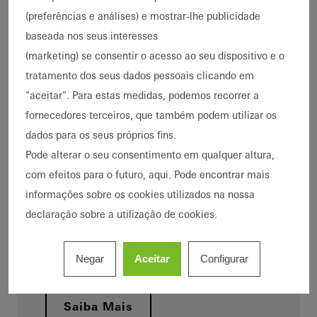
(preferências e análises) e mostrar-lhe publicidade
baseada nos seus interesses
Sede em Bielefeld, presença
(marketing) se consentir o acesso ao seu dispositivo e o
em todo o mundo
tratamento dos seus dados pessoais clicando em
Saiba Mais
"aceitar". Para estas medidas, podemos recorrer a
fornecedores terceiros, que também podem utilizar os
dados para os seus próprios fins.
Pode alterar o seu consentimento em qualquer altura,
Código de Conducta
com efeitos para o futuro, aqui. Pode encontrar mais
informações sobre os cookies utilizados na nossa
Saiba Mais
declaração sobre a utilização de cookies.
Negar
Aceitar
Configurar
Grupo OTTO FUCHS
Saiba Mais