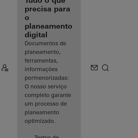
como arquiteto
Tudo o que
registado
precisa para
o
Descobrir
planeamento
o meu
espaço
digital
de
trabalho
Documentos de
planeamento,
ferramentas,
informações
pormenorizadas:
O nosso serviço
completo garante
um processo de
planeamento
optimizado.
Textos de