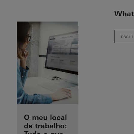
To the main content
What 
As suas
O meu local
vantagens
de trabalho: