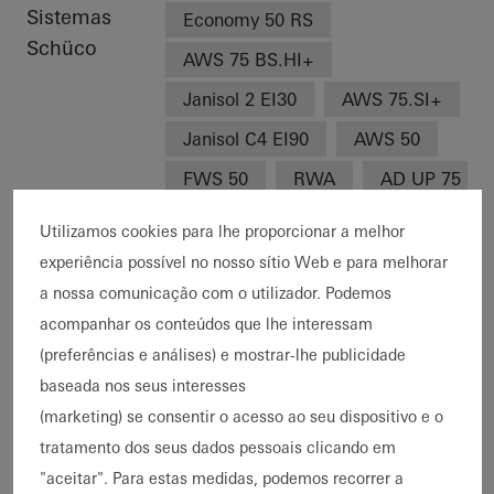
Sistemas
Economy 50 RS
Schüco
AWS 75 BS.HI+
Janisol 2 EI30
AWS 75.SI+
Janisol C4 EI90
AWS 50
FWS 50
RWA
AD UP 75
Características
Construção nova
Utilizamos cookies para lhe proporcionar a melhor
Ampliação de edifícios
experiência possível no nosso sítio Web e para melhorar
a nossa comunicação com o utilizador. Podemos
Proteção contra incêndios
acompanhar os conteúdos que lhe interessam
Localização
Friesoythe, Germany
(preferências e análises) e mostrar-lhe publicidade
Conclusão
2024
baseada nos seus interesses
Arquitetos
Planungsgruppe Schweitzer
(marketing) se consentir o acesso ao seu dispositivo e o
Empresa
Metallbau Vahle GmbH
tratamento dos seus dados pessoais clicando em
especializada
"aceitar". Para estas medidas, podemos recorrer a
Créditos das
© Felix Löchner