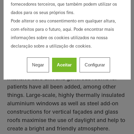
fornecedores terceiros, que também podem utilizar os
imagens
dados para os seus próprios fins.
Pode alterar o seu consentimento em qualquer altura,
com efeitos para o futuro, aqui. Pode encontrar mais
Maximum transparency
informações sobre os cookies utilizados na nossa
A new three-storey building with a basement
declaração sobre a utilização de cookies.
was added to the existing building. With
2
approximately 2100 m
of additional usable
Negar
Aceitar
Configurar
space, a new operating area, a modern
intensive care unit and generous rooms for
patients have all been added, among other
things. Large-scale, highly thermally insulated
aluminium windows as well as steel add-on
constructions for vertical façades and glass
roofs maximise the use of daylight and help to
create a bright and friendly atmosphere.