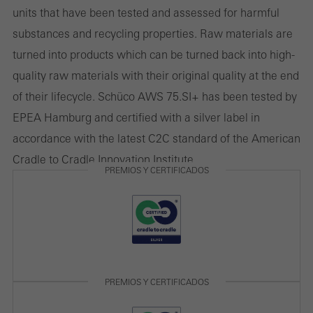
sobre como o site é usado, o número de visitas, o tempo médio
units that have been tested and assessed for harmful
gasto no site e as páginas que são chamadas.
substances and recycling properties. Raw materials are
turned into products which can be turned back into high-
quality raw materials with their original quality at the end
Cookies de marketing / terceiros
of their lifecycle. Schüco AWS 75.SI+ has been tested by
Os cookies de marketing são usados por terceiros para exibir
EPEA Hamburg and certified with a silver label in
anúncios personalizados e atraentes para usuários individuais.
accordance with the latest C2C standard of the American
Eles fazem isso “seguindo” usuários em sites. Isso também
Cradle to Cradle Innovation Institute.
PREMIOS Y CERTIFICADOS
envolve a incorporação de serviços de fornecedores terceirizados
que prestam seus serviços de forma independente.
Guardar
PREMIOS Y CERTIFICADOS