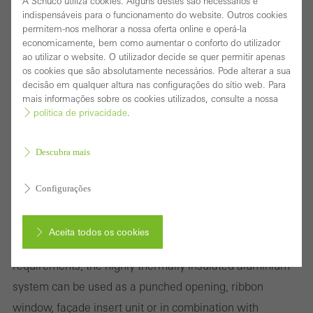
A Schüco utiliza cookies. Alguns destes são necessários e
indispensáveis para o funcionamento do website. Outros cookies
permitem-nos melhorar a nossa oferta online e operá-la
economicamente, bem como aumentar o conforto do utilizador
ao utilizar o website. O utilizador decide se quer permitir apenas
os cookies que são absolutamente necessários. Pode alterar a sua
decisão em qualquer altura nas configurações do sítio web. Para
Fensterschnitt
mais informações sobre os cookies utilizados, consulte a nossa
Improved thermal insulation, security and
política de privacidade
.
fabrication
Descubra mais
The optimised Schüco AWS 75.SI+ (Super Insulation)
standard window system for the 75 mm basic depth is
Configurações
part of the Schüco AWS system platform and forms the
basis for a range of applications in energy-efficient
Aceita todos os cookies
building envelopes. Depending on the architectural
requirements, the highly thermally insulated aluminium
Cancelar
system can be used as a punched opening, ribbon
window, façade insert unit or in combination with