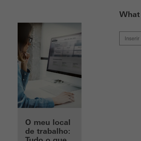
What 
As suas
O meu local
vantagens
de trabalho:
como arquiteto
Tudo o que