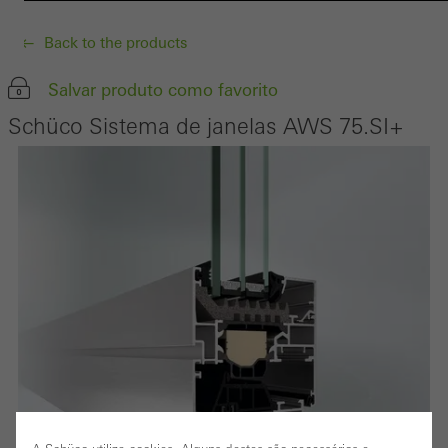
Back to the products
Salvar produto como favorito
Schüco Sistema de janelas AWS 75.SI+