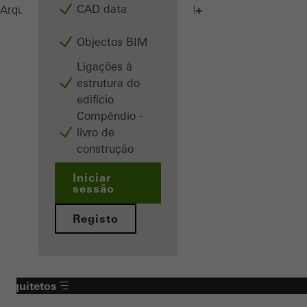
CAD data
AWS 75.SI+
Arquitetos
Produtos
Janelas
Objectos BIM
Ligações à
estrutura do
edifício
Compêndio -
livro de
construção
Iniciar
sessão
Registo
Arquitetos