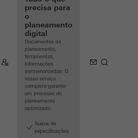
registado
precisa para
o
Descobrir
planeamento
o meu
espaço
digital
de
trabalho
Documentos de
planeamento,
ferramentas,
informações
pormenorizadas: O
nosso serviço
completo garante
um processo de
planeamento
optimizado.
Textos de
especificações