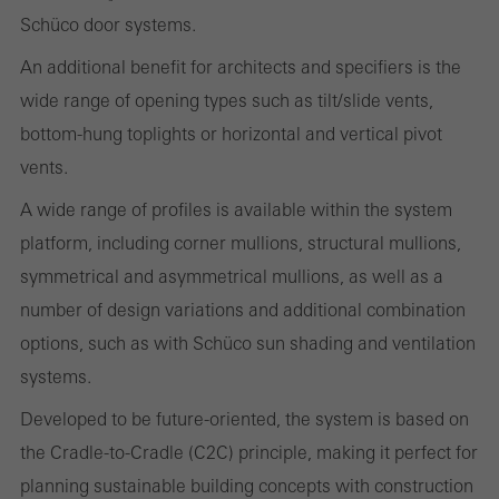
Schüco door systems.
Cookies obrigatórios (essenciais, funcionais, indispensáveis) que não
An additional benefit for architects and specifiers is the
podem ser desativados
wide range of opening types such as tilt/slide vents,
Cookies tecnicamente exigidos são necessários para que os sites
bottom-hung toplights or horizontal and vertical pivot
da Schüco possam funcionar sem problemas. Eles não podem
vents.
ser desativados. Sem esses cookies, certas partes de páginas da
web ou serviços desejados não podem ser disponibilizados.
A wide range of profiles is available within the system
platform, including corner mullions, structural mullions,
symmetrical and asymmetrical mullions, as well as a
number of design variations and additional combination
Cookies estatísticos / de análise
Estes cookies são utilizados com fins estatísticos, a fim de
options, such as with Schüco sun shading and ventilation
analisar a utilização do site e otimizar a nossa oferta através da
systems.
avaliação das campanhas que realizamos, por exemplo. Esses
Developed to be future-oriented, the system is based on
cookies são usados para melhorar a facilidade de uso do site e,
the Cradle-to-Cradle (C2C) principle, making it perfect for
portanto, a experiência do usuário. Eles coletam informações
planning sustainable building concepts with construction