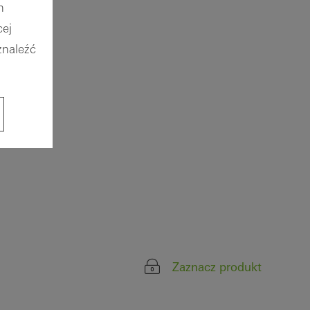
h
ej
znaleźć
Zaznacz produkt