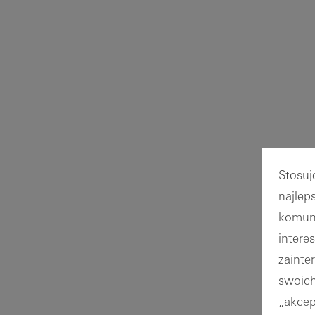
Stosuj
najlep
komuni
intere
zainte
swoich
„akcep