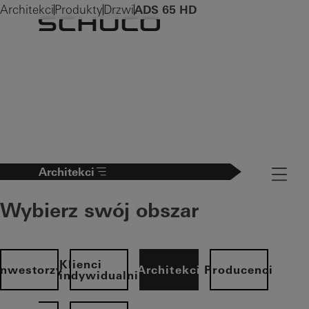
Architekci
Produkty
Drzwi
ADS 65 HD
Architekci
Navigati
Wybierz swój obszar
Klienci
Inwestorzy
Architekci
Producenci
indywidualni