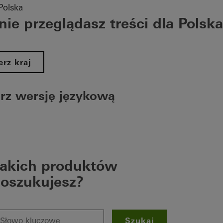
Polska
ie przeglądasz treści dla Polska
rz kraj
rz wersję językową
akich produktów
oszukujesz?
Szukaj