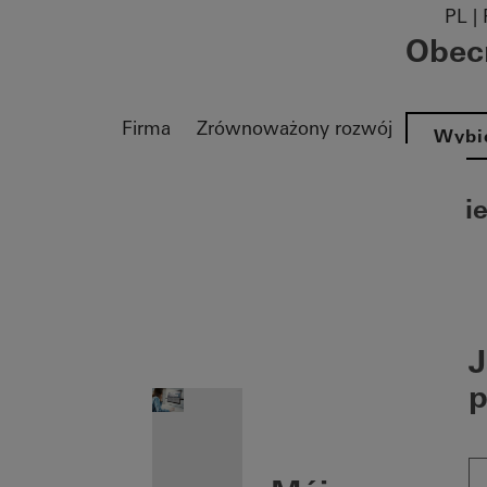
PL | 
Obecn
Firma
Zrównoważony rozwój
Wybie
Wybie
on öffnen
J
p