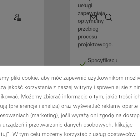
usługi
zapewniają
optymalny
przebieg
procesu
projektowego.
Specyfikacje
przetargowe
Biblioteka
emy pliki cookie, aby móc zapewnić użytkownikom możliw
CAD
szą jakość korzystania z naszej witryny i sprawniej się z ni
Obiekty
kować. Możemy zbierać informacje o tym, jakie treści ic
BIM
sują (preferencje i analiza) oraz wyświetlać reklamy oparte 
Połączenia
z
resowaniach (marketing), jeśli wyrażą oni zgodę na dostę
konstrukcją
 urządzeń i przetwarzanie danych osobowych, klikając
budynku
tuj”. W tym celu możemy korzystać z usług dostawców
Compendium