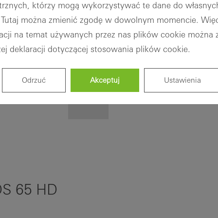
rznych, którzy mogą wykorzystywać te dane do własnyc
- podręcznik
 Tutaj można zmienić zgodę w dowolnym momencie. Więc
budowlany
acji na temat używanych przez nas plików cookie można 
Zaloguj
ej deklaracji dotyczącej stosowania plików cookie.
się
Rejestracja
Odrzuć
Akceptuj
Ustawienia
Korzyści dla
zarejestrowanych
architektów
DS 65 HD
Odkryj Mój
pulpit roboczy