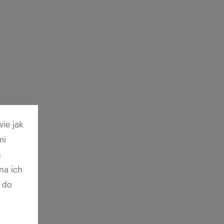
ie jak
mi
h
na ich
p do