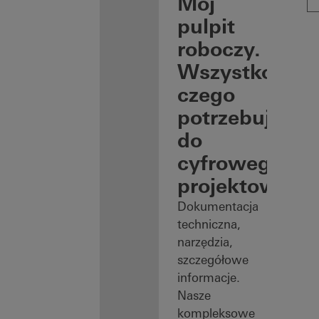
Mój
pulpit
roboczy.
Wszystko,
czego
potrzebujesz
do
cyfrowego
projektowani
Dokumentacja
techniczna,
narzędzia,
szczegółowe
informacje.
Nasze
kompleksowe