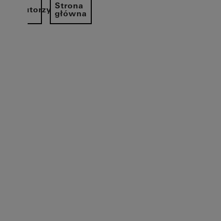
Strona
strybutorzy
główna