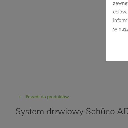
zewnęt
celów.
inform
w nasz
Powrót do produktów
System drzwiowy Schüco A