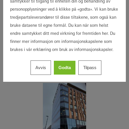
samtykker til tilgang til enheten din og behandling av
aluminium. Den utoverhengende frontfasaden
personopplysninger ved å klikke på «godta». Vi kan bruke
har svært store glass som i tillegg er utført
tredjepartsleverandører til disse tiltakene, som også kan
med silikonfuger i stedet for utvendige
bruke dataene til egne formål. Du kan når som helst
dekklister. En av overgangene mellom
endre samtykket ditt med virkning for fremtiden her. Du
frontfasade og sidevegg er brutt over to
finner mer informasjon om informasjonskapslene som
hjørner, et grep som krevde svært stor
brukes i vår erklæring om bruk av informasjonskapsler.
presisjon under prosjektering, produksjon og
montasje.
Avvis
Godta
Tilpass