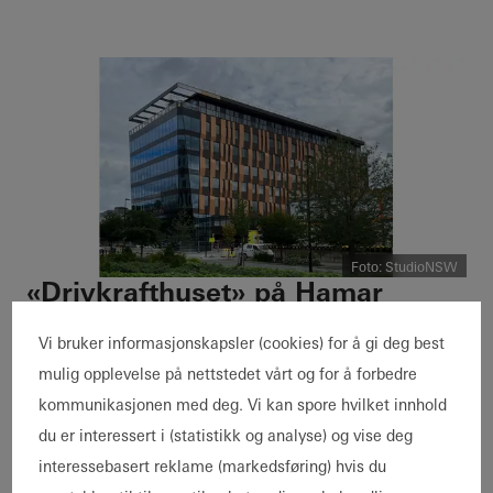
Foto: StudioNSW
«Drivkrafthuset» på Hamar
Den nylig ferdigstilte kontorbygningen langs
Vi bruker informasjonskapsler (cookies) for å gi deg best
innfartsveien til Hamar utgjør et godt
mulig opplevelse på nettstedet vårt og for å forbedre
eksempel på et samspill mellom
kommunikasjonen med deg. Vi kan spore hvilket innhold
byggematerialene aluminium og stål.
du er interessert i (statistikk og analyse) og vise deg
Profilteam AS sto for utførelsen der tre av
interessebasert reklame (markedsføring) hvis du
fasadene er utført med påhengsfasader av