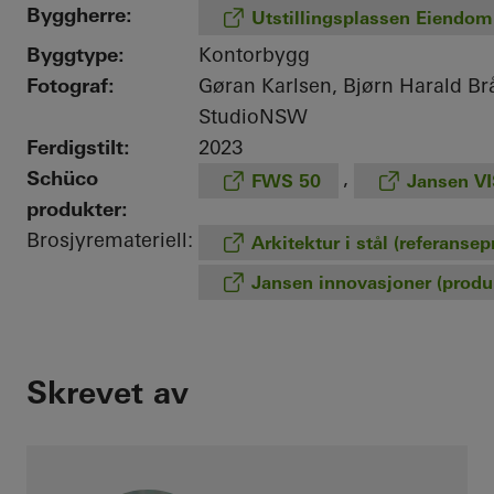
Byggherre:
Utstillingsplassen Eiendo
Byggtype:
Kontorbygg
Fotograf:
Gøran Karlsen, Bjørn Harald Br
StudioNSW
Ferdigstilt:
2023
Schüco
,
FWS 50
Jansen V
produkter:
Brosjyremateriell:
Arkitektur i stål (referansep
Jansen innovasjoner (produ
Skrevet av