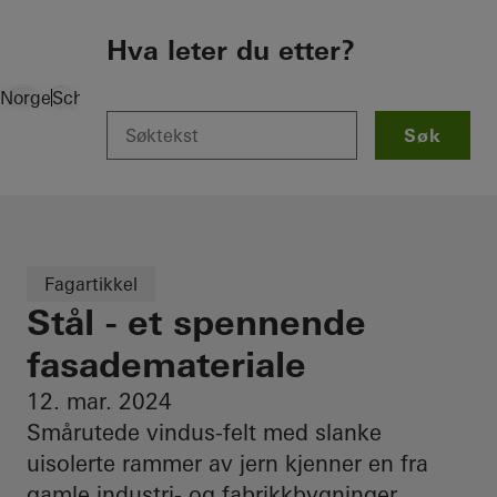
To the main content
Hva leter du etter?
Norge
Schüco Knowledge
Artikler
Søk
Fagartikkel
Stål - et spennende
fasademateriale
12. mar. 2024
Smårutede vindus-felt med slanke
uisolerte rammer av jern kjenner en fra
gamle industri- og fabrikkbygninger,