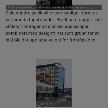
Drivkrafthuset er ett av flere stålprosjekter på Hamar levert av
Schüco-partner Profilteam AS Foto: Bjørn Harald Bråthen
Selv mindre avvik ville vært synlige i form av
varierende fugebredder. Profilteam oppgir selv
stålets fremragende statiske egenskaper
kombinert med designfrihet som grunn for at
stål ble det opplagte valget for frontfasaden.