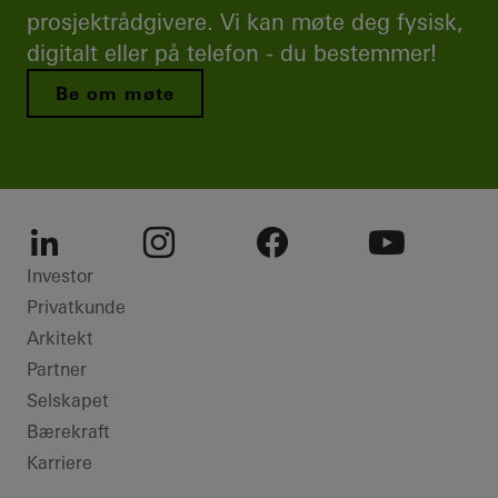
prosjektrådgivere. Vi kan møte deg fysisk,
digitalt eller på telefon - du bestemmer!
Be om møte
LinkedIn
Instagram
Facebook
Youtube
Investor
Privatkunde
Arkitekt
Partner
Selskapet
Bærekraft
Karriere