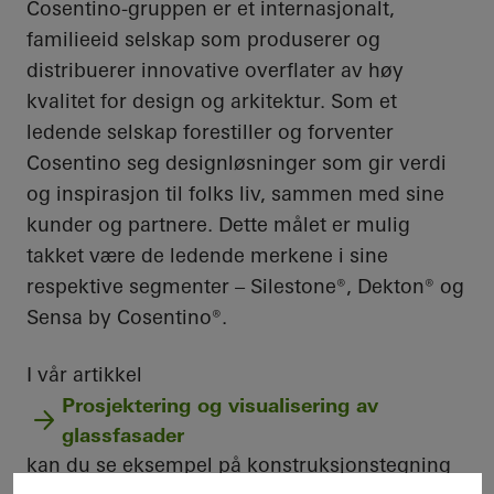
Cosentino-gruppen er et internasjonalt,
familieeid selskap som produserer og
distribuerer innovative overflater av høy
kvalitet for design og arkitektur. Som et
ledende selskap forestiller og forventer
Cosentino seg designløsninger som gir verdi
og inspirasjon til folks liv, sammen med sine
kunder og partnere. Dette målet er mulig
takket være de ledende merkene i sine
respektive segmenter – Silestone®, Dekton® og
Sensa by Cosentino®.
I vår artikkel
Prosjektering og visualisering av
glassfasader
kan du se eksempel på konstruksjonstegning