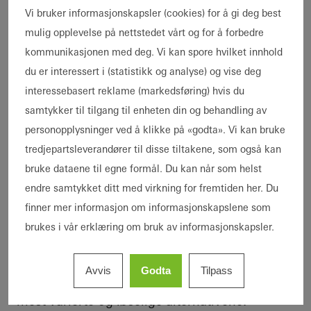
med Cosentino.
Vi bruker informasjonskapsler (cookies) for å gi deg best
mulig opplevelse på nettstedet vårt og for å forbedre
kommunikasjonen med deg. Vi kan spore hvilket innhold
du er interessert i (statistikk og analyse) og vise deg
interessebasert reklame (markedsføring) hvis du
samtykker til tilgang til enheten din og behandling av
personopplysninger ved å klikke på «godta». Vi kan bruke
tredjepartsleverandører til disse tiltakene, som også kan
bruke dataene til egne formål. Du kan når som helst
endre samtykket ditt med virkning for fremtiden her. Du
En fasade laget med materialer fra Cosentinos Dekton-samling.
Dekton tilbyr utmerket design,
finner mer informasjon om informasjonskapslene som
sammensetning, farge, geometri og
brukes i vår erklæring om bruk av informasjonskapsler.
motstandsevne på fasader. Den er uten tvil
elementet som skiller seg mest ut når det
Avvis
Godta
Tilpass
kommer til utseendet på en bygning, og gir de
mest varierte og løselige alternativene.