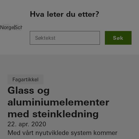
To the main content
Hva leter du etter?
Norge
Schüco Knowledge
Artikler
Søk
Fagartikkel
Glass og
aluminiumelementer
med steinkledning
22. apr. 2020
Med vårt nyutviklede system kommer