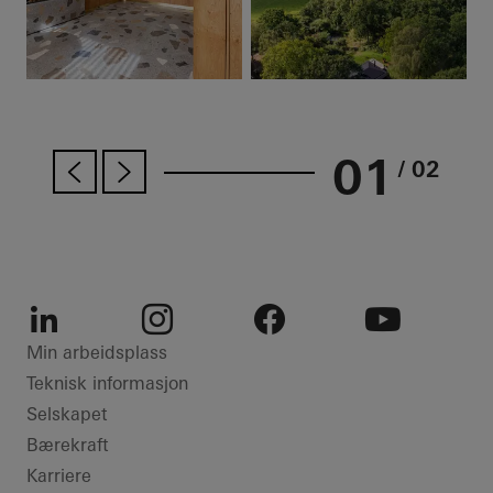
01
/ 02
LinkedIn
Instagram
Facebook
Youtube
Min arbeidsplass
Teknisk informasjon
Selskapet
Bærekraft
Karriere