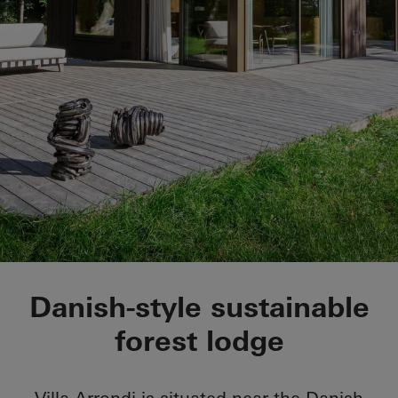
Villa Arrondi
Danish-style sustainable
forest lodge