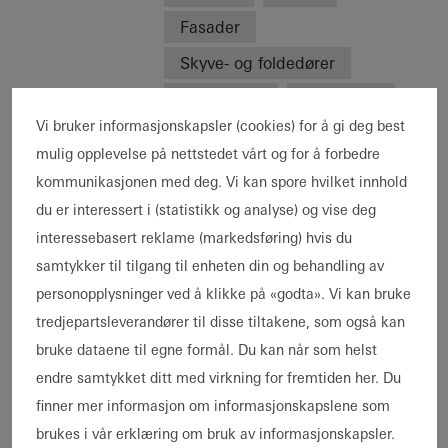
Fasader
Skyve- og foldedører
Schüco-
AWS 70.HI
ASE 80.HI
systemer
Vi bruker informasjonskapsler (cookies) for å gi deg best
FWS 50
ADS 75 HD.HI
mulig opplevelse på nettstedet vårt og for å forbedre
AWS 75.SI+
AD UP 75
kommunikasjonen med deg. Vi kan spore hvilket innhold
Egenskaper
Nybygg
Cradle-to-Cradle
du er interessert i (statistikk og analyse) og vise deg
interessebasert reklame (markedsføring) hvis du
Sted
Rønde, Denmark
samtykker til tilgang til enheten din og behandling av
Ferdigstillelse
2022
personopplysninger ved å klikke på «godta». Vi kan bruke
Arkitekt
Frier Architecture
tredjepartsleverandører til disse tiltakene, som også kan
Forhandler
Gjerulff A/S
bruke dataene til egne formål. Du kan når som helst
Foto
© Andreas Mikkel
endre samtykket ditt med virkning for fremtiden her. Du
finner mer informasjon om informasjonskapslene som
brukes i vår erklæring om bruk av informasjonskapsler.
Timeless elegance