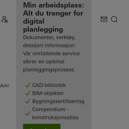
Fordelene for deg
Min arbeidsplass:
som registrert
Alt du trenger for
arkitekt
digital
planlegging
Oppdag Min
arbeidsplass
Dokumenter, verktøy,
detaljert informasjon:
Vår omfattende service
sikrer en optimal
planleggingsprosess.
CAD-bibliotek
Arkitekt
Referanseprosjekter
Villa Arrondi
BIM-objekter
Bygningssertifisering
Compendium -
konstruksjonsatlas