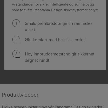
vi standarder for sikre, intelligente og sunne bygg
som for våre Panorama Design skyvesystemer betyr:
1
Smale profilbredder gir en rammeløs
utsikt
2
Økt komfort med helt flat terskel
3
Høy innbruddsmotstand gir sikkerhet
døgnet rundt
Produktvideoer
Hvilke høydepunkter tilbyr vår Panorama Design skyvedør?