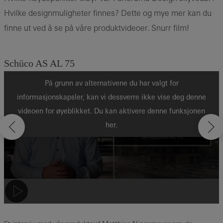
Hvilke designmuligheter finnes? Dette og mye mer kan du
finne ut ved å se på våre produktvideoer. Snurr film!
Schüco AS AL 75
Panorama Design
P
På grunn av alternativene du har valgt for
informasjonskapsler, kan vi dessverre ikke vise deg denne
videoen for øyeblikket. Du kan aktivere denne funksjonen
her.