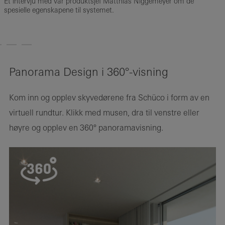
Et intervju med vår produktsjef Matthias Niggemeyer om de
C
spesielle egenskapene til systemet.
t
A
Panorama Design i 360°-visning
Kom inn og opplev skyvedørene fra Schüco i form av en
virtuell rundtur. Klikk med musen, dra til venstre eller
høyre og opplev en 360° panoramavisning.