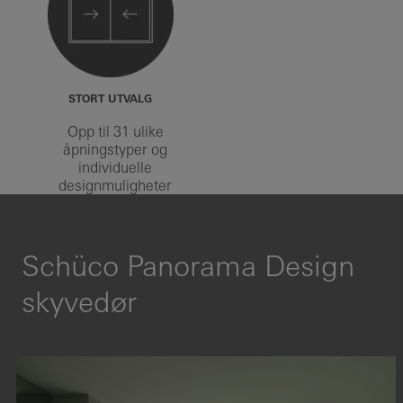
STORT UTVALG
Opp til 31 ulike
åpningstyper og
individuelle
designmuligheter
Schüco Panorama Design
skyvedør