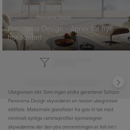
Panorama Design
...
Panorama Design – åpner for nye
horisonter!
Ubegrenset sikt: Som ingen andre garanterer Schüco
Panorama Design skyvedøren en nesten ubegrenset
siktflate. Maksimale glassflater fra gulv til tak med
minimalt synlige rammeprofiler kjennetegner
skyvedørene der den ytre omrammingen er felt inn i