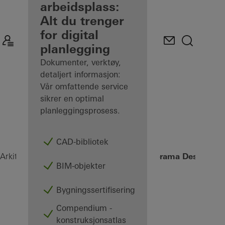
som registrert
arbeidsplass:
arkitekt
Alt du trenger
for digital
Oppdag Min
planlegging
arbeidsplass
Dokumenter, verktøy,
detaljert informasjon:
Vår omfattende service
sikrer en optimal
planleggingsprosess.
CAD-bibliotek
Panorama Design
Arkitekt
Produkter
Skyve- og foldedører
BIM-objekter
Bygningssertifisering
Compendium -
konstruksjonsatlas