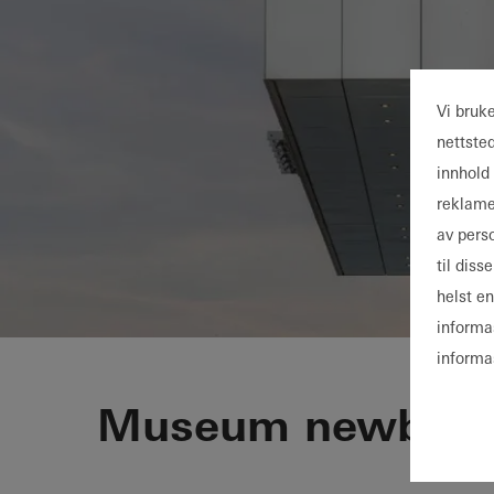
Vi bruk
nettste
innhold 
reklame
av pers
til dis
helst e
informa
informa
Istanbul Mo
Museum newbuild