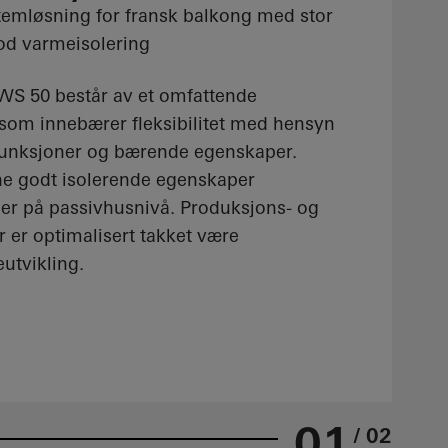
stemløsning for fransk balkong med stor
god varmeisolering
WS 50 består av et omfattende
som innebærer fleksibilitet med hensyn
, funksjoner og bærende egenskaper.
e godt isolerende egenskaper
ier på passivhusnivå. Produksjons- og
 er optimalisert takket være
eutvikling.
01
/ 02