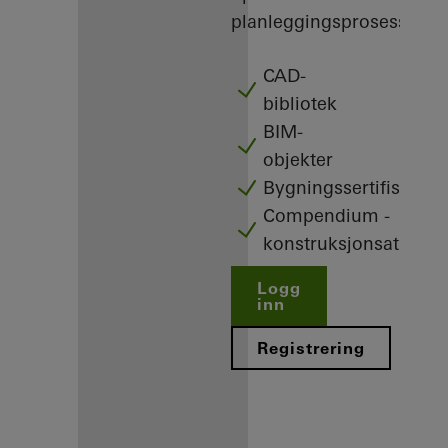
planleggingsprosess.
CAD-
bibliotek
BIM-
objekter
Bygningssertifisering
Compendium -
konstruksjonsatlas
Logg
inn
Registrering