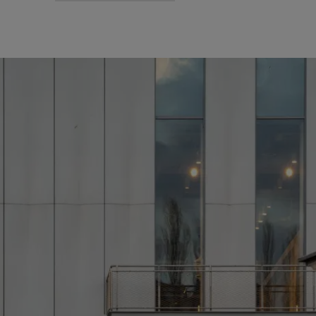
Fordelene for
deg som
registrert
arkitekt
Oppdag Min
arbeidsplass