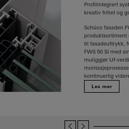
Profilintegrert sy
kreativ frihet og 
Schüco fasaden F
produktsortiment 
til fasadeuttrykk
FWS 50 SI med sin
muliggjør Uf-verd
montasjeprosesser
kontinuerlig vider
Les mer