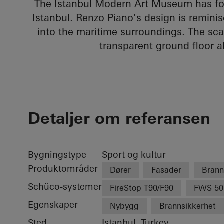
The Istanbul Modern Art Museum has fou
Istanbul. Renzo Piano's design is reminis
into the maritime surroundings. The scaly
transparent ground floor al
Detaljer om referansen
Bygningstype
Sport og kultur
Produktområder
Dører
Fasader
Brann
Schüco-systemer
FireStop T90/F90
FWS 50
Egenskaper
Nybygg
Brannsikkerhet
Sted
Istanbul, Turkey