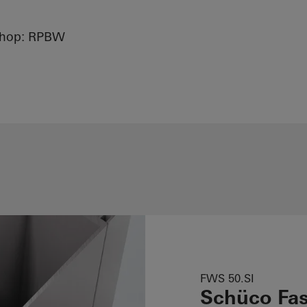
shop: RPBW
FWS 50.SI
Schüco Fa