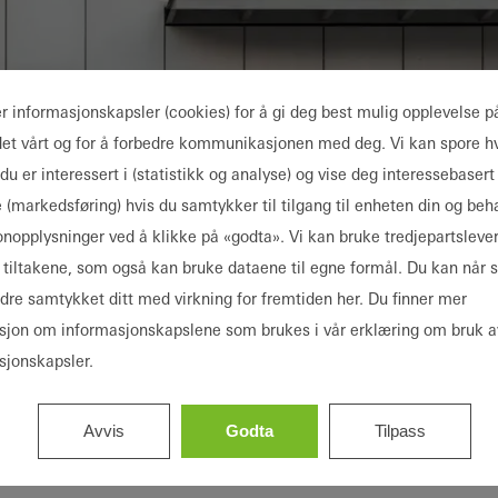
er informasjonskapsler (cookies) for å gi deg best mulig opplevelse p
det vårt og for å forbedre kommunikasjonen med deg. Vi kan spore hv
du er interessert i (statistikk og analyse) og vise deg interessebasert
 (markedsføring) hvis du samtykker til tilgang til enheten din og beh
onopplysninger ved å klikke på «godta». Vi kan bruke tredjepartsleve
se tiltakene, som også kan bruke dataene til egne formål. Du kan når
ndre samtykket ditt med virkning for fremtiden her. Du finner mer
sjon om informasjonskapslene som brukes i vår erklæring om bruk a
sjonskapsler.
dern Art Museu
 from Renzo Piano
Avvis
Godta
Tilpass