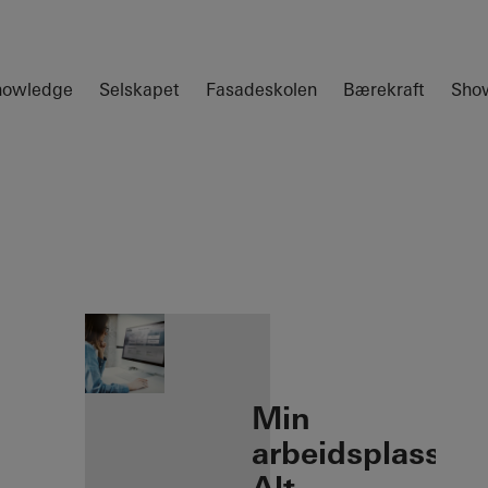
nowledge
Selskapet
Fasadeskolen
Bærekraft
Sho
öffnen
Min
arbeidsplass: