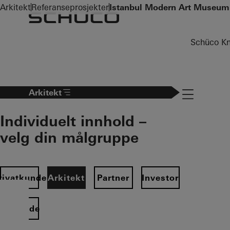
To the main content
Arkitekt
Referanseprosjekter
Istanbul Modern Art Museum
Schüco K
Navigation 
Arkitekt
Individuelt innhold –
velg din målgruppe
rivatkunde
Arkitekt
Partner
Investor
Startside