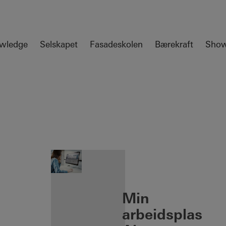
wledge
Selskapet
Fasadeskolen
Bærekraft
Sho
nen
Min
arbeidsplass: