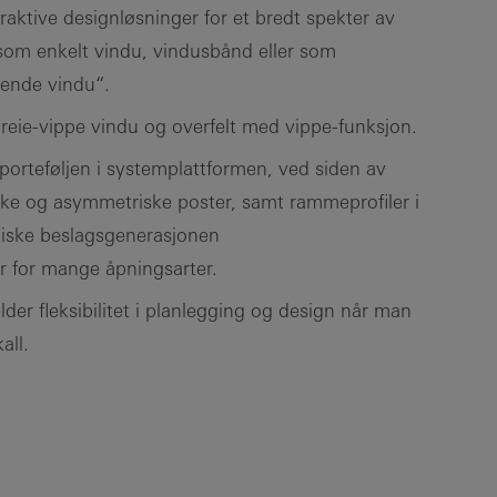
raktive designløsninger for et bredt spekter av
 som enkelt vindu, vindusbånd eller som
tende vindu“.
 dreie-vippe vindu og overfelt med vippe-funksjon.
porteføljen i systemplattformen, ved siden av
iske og asymmetriske poster, samt rammeprofiler i
oniske beslagsgenerasjonen
or for mange åpningsarter.
er fleksibilitet i planlegging og design når man
all.