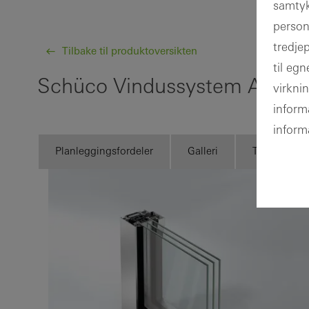
samtyk
person
tredje
Tilbake til produktoversikten
til eg
Schüco Vindussystem AWS 
virkni
inform
inform
Planleggingsfordeler
Galleri
Teknisk inf