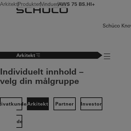
Arkitekt
Produkter
Vinduer
AWS 75 BS.HI+
Schüco Kno
Arkitekt
Navigation öff
Individuelt innhold –
velg din målgruppe
rivatkunde
Arkitekt
Partner
Investor
Startside