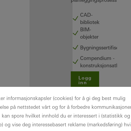
CAD-
bibliotek
BIM-
objekter
Bygningssertifisering
Compendium -
konstruksjonsatlas
Logg
inn
Registrering
ker informasjonskapsler (cookies) for å gi deg best mulig
else på nettstedet vårt og for å forbedre kommunikasjon
 kan spore hvilket innhold du er interessert i (statistikk og
e) og vise deg interessebasert reklame (markedsføring) hv