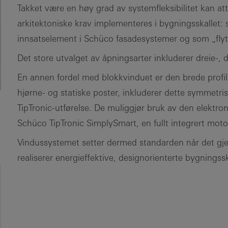
Takket være en høy grad av systemfleksibilitet kan att
arkitektoniske krav implementeres i bygningsskallet:
innsatselement i Schüco fasadesystemer og som „fly
Det store utvalget av åpningsarter inkluderer dreie-,
En annen fordel med blokkvinduet er den brede profil
hjørne- og statiske poster, inkluderer dette symmetr
TipTronic-utførelse. De muliggjør bruk av den elektr
Schüco TipTronic SimplySmart, en fullt integrert mot
Vindussystemet setter dermed standarden når det gjeld
realiserer energieffektive, designorienterte bygningssk