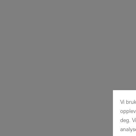
Vi bru
opplev
deg. Vi
analys