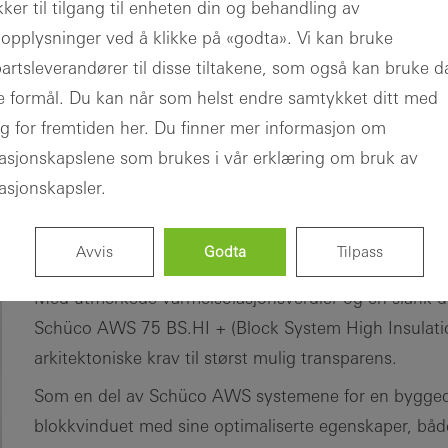
ker til tilgang til enheten din og behandling av
Fordelene for
opplysninger ved å klikke på «godta». Vi kan bruke
deg som
partsleverandører til disse tiltakene, som også kan bruke 
registrert
ne formål. Du kan når som helst endre samtykket ditt med
75 BS.HI+
arkitekt
ng for fremtiden her. Du finner mer informasjon om
asjonskapslene som brukes i vår erklæring om bruk av
Oppdag Min
arbeidsplass
asjonskapsler.
ormasjon
Dokumentasjon
CAD-filer
Avvis
Godta
Tilpass
Høyisolert blokkvindu med skjult vindusramme f
Med utmerkede varmeisolasjonsverdier og en slank d
Schüco AWS 75 BS.HI + (Block System High Insulatio
arkitektoniske krav til størst mulig transparens.
Som en del av Schüco AWS systemene for en bygge
blokkvinduet med sine optimaliserte egenskaper, båd