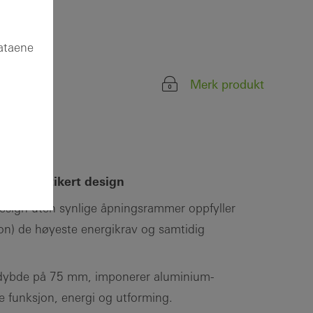
dataene
Merk produkt
or sofistikert design
esign uten synlige åpningsrammer oppfyller
n) de høyeste energikrav og samtidig
dybde på 75 mm, imponerer aluminium-
e funksjon, energi og utforming.