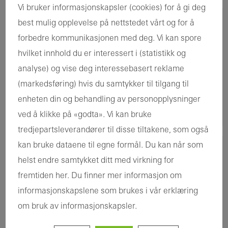
Vi bruker informasjonskapsler (cookies) for å gi deg
best mulig opplevelse på nettstedet vårt og for å
ADD-ON FASADE FOR TRE
forbedre kommunikasjonen med deg. Vi kan spore
Schüco AOC 50 TI
hvilket innhold du er interessert i (statistikk og
analyse) og vise deg interessebasert reklame
(markedsføring) hvis du samtykker til tilgang til
enheten din og behandling av personopplysninger
ved å klikke på «godta». Vi kan bruke
tredjepartsleverandører til disse tiltakene, som også
kan bruke dataene til egne formål. Du kan når som
ADD-ON FASADE FOR TRE
helst endre samtykket ditt med virkning for
Schüco AOC 60 TI
fremtiden her. Du finner mer informasjon om
informasjonskapslene som brukes i vår erklæring
om bruk av informasjonskapsler.