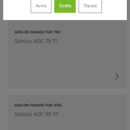
Avvis
Godta
Tilpass
ADD-ON FASADE FOR TRE
Schüco AOC 75 TI
ADD-ON FASADE FOR STÅL
Schüco AOC 50 ST