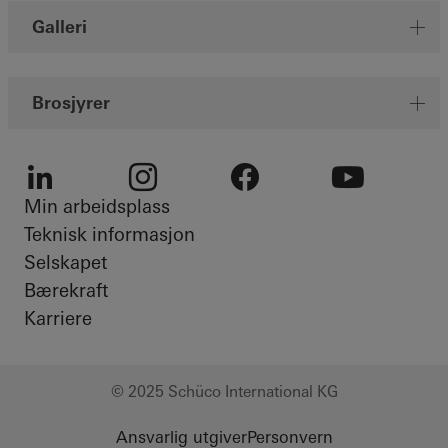
Galleri
Brosjyrer
Min arbeidsplass
LinkedIn
Instagram
Facebook
Youtube
Teknisk informasjon
Selskapet
Bærekraft
Karriere
© 2025 Schüco International KG
Ansvarlig utgiver
Personvern