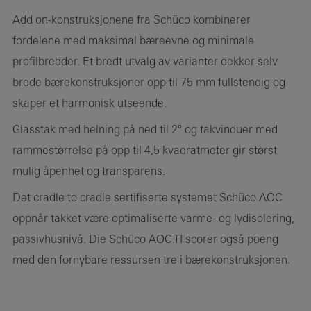
Add on-konstruksjonene fra Schüco kombinerer
fordelene med maksimal bæreevne og minimale
profilbredder. Et bredt utvalg av varianter dekker selv
brede bærekonstruksjoner opp til 75 mm fullstendig og
skaper et harmonisk utseende.
Glasstak med helning på ned til 2° og takvinduer med
rammestørrelse på opp til 4,5 kvadratmeter gir størst
mulig åpenhet og transparens.
Det cradle to cradle sertifiserte systemet Schüco AOC
oppnår takket være optimaliserte varme- og lydisolering,
passivhusnivå. Die Schüco AOC.TI scorer også poeng
med den fornybare ressursen tre i bærekonstruksjonen.