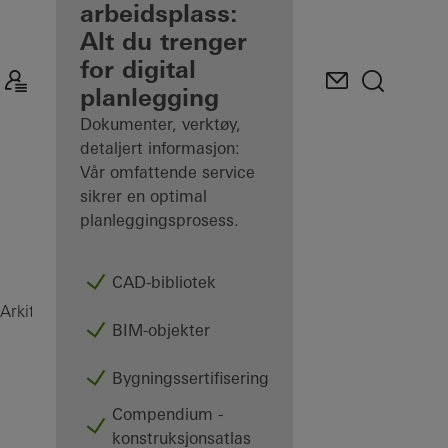
som registrert
arbeidsplass:
arkitekt
Alt du trenger
for digital
Oppdag Min
planlegging
arbeidsplass
Dokumenter, verktøy,
detaljert informasjon:
Vår omfattende service
sikrer en optimal
planleggingsprosess.
CAD-bibliotek
AOC
Arkitekt
Produkter
Fasader
BIM-objekter
Bygningssertifisering
Compendium -
konstruksjonsatlas