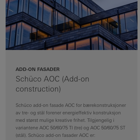
ADD-ON FASADER
Schüco AOC (Add-on
construction)
Schüco add-on fasade AOC for bærekonstruksjoner
av tre- og stål forener energieffektiv konstruksjon
med størst mulige kreative frihet. Tilgjengelig i
variantene AOC 50/60/75 TI (tre) og AOC 50/60/75 ST
(stål). Schüco add-on fasader AOC er: