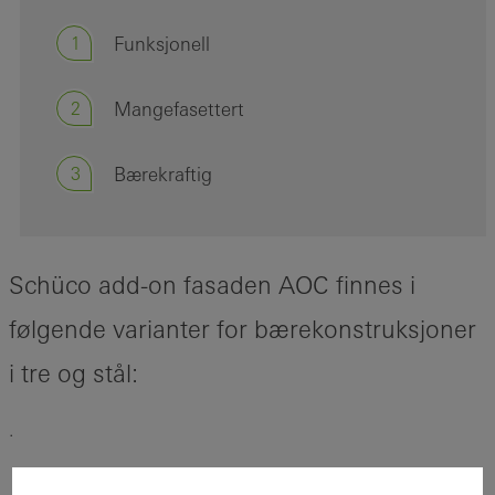
1
Funksjonell
2
Mangefasettert
3
Bærekraftig
Schüco add-on fasaden AOC finnes i
følgende varianter for bærekonstruksjoner
i tre og stål:
.