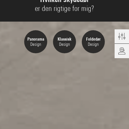
er den rigtige for mig?
Panorama
Klassisk
Foldedør
Design
Design
Design