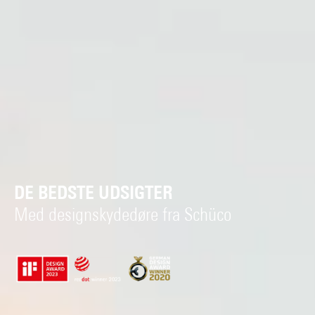
DE BEDSTE UDSIGTER
Med designskydedøre fra Schüco