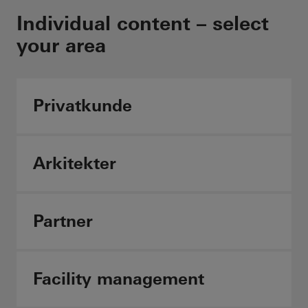
Overhold brandbeskyttelseskrav
Individual content – select
med lethed
your area
Schüco FireStop
Privatkunde
Individuelt indhold –
vælg dit område:
Arkitekter
Architects
Partner
Fabricators
Facility management