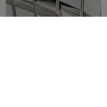
Solafskærmning
Individuelt indhold – vælg dit
område:
Arkitekter