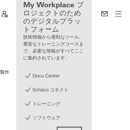
登録ファブリケー
My Workplace プ
ターのメリット
ロジェクトのため
のデジタルプラッ
Discover
トフォーム
My
Workplace
技術情報から便利なツール、
豊富なトレーニングコースま
で、必要な情報がすべてここ
に集約されています。
窓 システム
製作パートナーの方
製品
Docu Center
Schüco コネクト
トレーニング
ソフトウェア