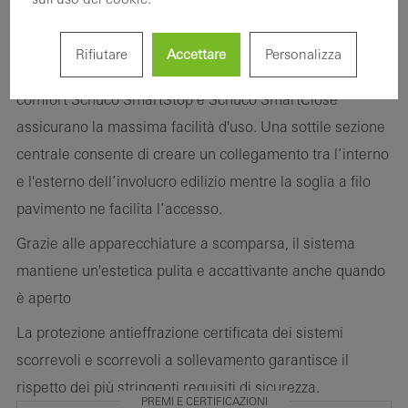
Inoltre, il sistema scorrevole può essere configurato
individualmente in termini di comfort e design.
Rifiutare
Accettare
Personalizza
Componenti opzionali come i sistemi di sicurezza e
comfort Schüco SmartStop e Schüco SmartClose
assicurano la massima facilità d'uso. Una sottile sezione
centrale consente di creare un collegamento tra l’interno
e l'esterno dell’involucro edilizio mentre la soglia a filo
pavimento ne facilita l’accesso.
Grazie alle apparecchiature a scomparsa, il sistema
mantiene un'estetica pulita e accattivante anche quando
è aperto
La protezione antieffrazione certificata dei sistemi
scorrevoli e scorrevoli a sollevamento garantisce il
rispetto dei più stringenti requisiti di sicurezza.
PREMI E CERTIFICAZIONI