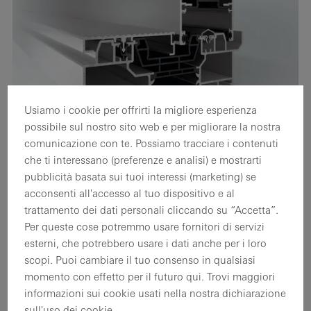
Usiamo i cookie per offrirti la migliore esperienza
possibile sul nostro sito web e per migliorare la nostra
comunicazione con te. Possiamo tracciare i contenuti
che ti interessano (preferenze e analisi) e mostrarti
Sistema scorrevole e scorrevole a sollevamento
pubblicità basata sui tuoi interessi (marketing) se
con ottimi valori di isolamento termico e sezioni in
acconsenti all'accesso al tuo dispositivo e al
vista ridotte
trattamento dei dati personali cliccando su “Accetta”.
Per queste cose potremmo usare fornitori di servizi
Il sistema scorrevole e scorrevole a sollevamento
esterni, che potrebbero usare i dati anche per i loro
Schüco ASE 60 modulare e scalabile presenta eccellenti
scopi. Puoi cambiare il tuo consenso in qualsiasi
momento con effetto per il futuro qui. Trovi maggiori
valori di isolamento termico, sezioni in vista sottili e
informazioni sui cookie usati nella nostra dichiarazione
molteplici soluzioni in termini di design e comfort.
sull'uso dei cookie.