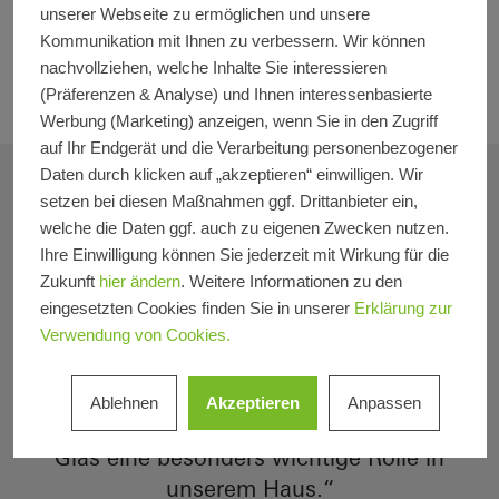
unserer Webseite zu ermöglichen und unsere
2
Architekt die Wohnfläche so auf 180 m
und
Kommunikation mit Ihnen zu verbessern. Wir können
gestaltete im Zuge dessen auch die
nachvollziehen, welche Inhalte Sie interessieren
Gartenfassade komplett neu.
(Präferenzen & Analyse) und Ihnen interessenbasierte
Werbung (Marketing) anzeigen, wenn Sie in den Zugriff
auf Ihr Endgerät und die Verarbeitung personenbezogener
Daten durch klicken auf „akzeptieren“ einwilligen. Wir
setzen bei diesen Maßnahmen ggf. Drittanbieter ein,
welche die Daten ggf. auch zu eigenen Zwecken nutzen.
Ihre Einwilligung können Sie jederzeit mit Wirkung für die
Zukunft
hier ändern
. Weitere Informationen zu den
eingesetzten Cookies finden Sie in unserer
Erklärung zur
Verwendung von Cookies.
„Wir wollten möglichst große,
Ablehnen
Akzeptieren
Anpassen
lichtdurchflutete Räume. Deshalb spielt
Glas eine besonders wichtige Rolle in
unserem Haus.“