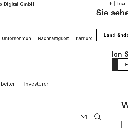
DE | Lux
o Digital GmbH
Sie seh
Land änd
Unternehmen
Nachhaltigkeit
Karriere
Wählen S
DE
rbeiter
Investoren
W