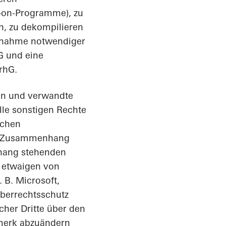
d-on-Programme), zu
n, zu dekompilieren
ornahme notwendiger
G und eine
rhG.
nen und verwandte
lle sonstigen Rechte
ichen
 im Zusammenhang
nhang stehenden
n etwaigen von
 B. Microsoft,
eberrechtsschutz
her Dritte über den
rmerk abzuändern