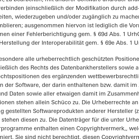
erbinden (einschließlich der Modifikation durch ad
reiten, wiederzugeben und/oder zugänglich zu mache
mblieren; ausgenommen hiervon ist lediglich die V
n einer Fehlerberichtigung gem. § 69d Abs. 1 Urh
erstellung der Interoperabilität gem. § 69e Abs. 1 U
besondere alle urheberrechtlich geschützten Positio
ießlich des Rechts des Datenbankherstellers sowie a
Rechtspositionen des ergänzenden wettbewerbsrechtl
an der Software, der darin enthaltenen bzw. damit
 und Daten sowie aller etwaigen damit im Zusamme
ionen stehen allein Schüco zu. Die Urheberrechte a
 gestellten Softwareprodukten anderer Hersteller (z.
stehen diesen zu. Die Datenträger für die unter Urh
rogramme enthalten einen Copyrightvermerk,, welc
iert. Sie sind nicht berechtigt, diesen Copyrightve