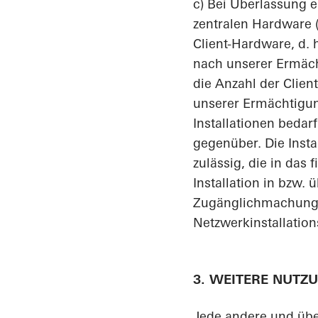
c) Bei Überlassung e
zentralen Hardware (
Client-Hardware, d. 
nach unserer Ermächt
die Anzahl der Client
unserer Ermächtigun
Installationen beda
gegenüber. Die Insta
zulässig, die in da
Installation in bzw. 
Zugänglichmachung is
Netzwerkinstallatio
3. WEITERE NUT
Jede andere und übe