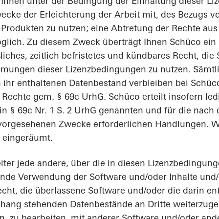
t Ihnen unter der Bedingung der Einhaltung dieser 
ecke der Erleichterung der Arbeit mit, des Bezugs v
Produkten zu nutzen; eine Abtretung der Rechte aus
möglich. Zu diesem Zweck überträgt Ihnen Schüco ein
liches, zeitlich befristetes und kündbares Recht, die
mungen dieser Lizenzbedingungen zu nutzen. Sämtli
ihr enthaltenen Datenbestand verbleiben bei Schüco
 Rechte gem. § 69c UrhG. Schüco erteilt insofern led
n § 69c Nr. 1 S. 2 UrhG genannten und für die nach 
vorgesehenen Zwecke erforderlichen Handlungen. 
 eingeräumt.
eiter jede andere, über die in diesen Lizenzbedingun
de Verwendung der Software und/oder Inhalte und/
echt, die überlassene Software und/oder die darin e
ang stehenden Datenbestände an Dritte weiterzuge
en, zu bearbeiten, mit anderer Software und/oder and