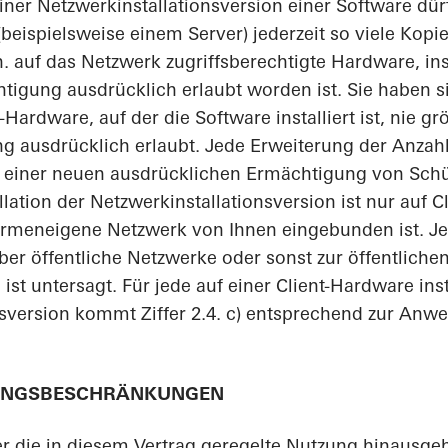
iner Netzwerkinstallationsversion einer Software dür
beispielsweise einem Server) jederzeit so viele Kopi
h. auf das Netzwerk zugriffsberechtigte Hardware, inst
igung ausdrücklich erlaubt worden ist. Sie haben si
-Hardware, auf der die Software installiert ist, nie gr
g ausdrücklich erlaubt. Jede Erweiterung der Anzahl
rf einer neuen ausdrücklichen Ermächtigung von Sch
llation der Netzwerkinstallationsversion ist nur auf 
s firmeneigene Netzwerk von Ihnen eingebunden ist. 
über öffentliche Netzwerke oder sonst zur öffentliche
t untersagt. Für jede auf einer Client-Hardware inst
nsversion kommt Ziffer 2.4. c) entsprechend zur Anw
ZUNGSBESCHRÄNKUNGEN
r die in diesem Vertrag geregelte Nutzung hinaus