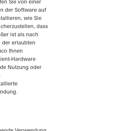
fen Sie von einer
en der Software auf
allieren, wie Sie
cherzustellen, dass
ößer ist als nach
 der erlaubten
üco Ihnen
Client-Hardware
Jede Nutzung oder
n
allierte
endung.
gehende Verwendung