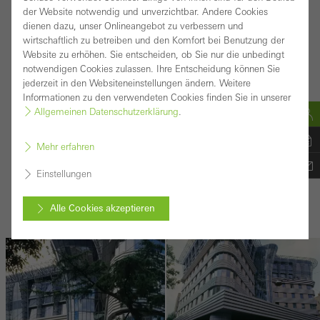
der Website notwendig und unverzichtbar. Andere Cookies
Informationen zur Referenz
dienen dazu, unser Onlineangebot zu verbessern und
wirtschaftlich zu betreiben und den Komfort bei Benutzung der
Gebäudeart:
Wohnen und Leben
Website zu erhöhen. Sie entscheiden, ob Sie nur die unbedingt
notwendigen Cookies zulassen. Ihre Entscheidung können Sie
Produkte:
Fassaden, Türen, Fenster
jederzeit in den Websiteneinstellungen ändern. Weitere
Standort:
Moskau, Russland
Informationen zu den verwendeten Cookies finden Sie in unserer
Allgemeinen Datenschutzerklärung
.
Fertigstellung:
2001
Architekten:
-
Mehr erfahren
Fachbetrieb:
Velko 2000
Einstellungen
Bildnachweis:
© Schüco International KG
Inspirationen zur Referenz
Alle Cookies akzeptieren
Abbrechen
Benötigte Cookies (essenziell, funktional, unverzichtbar), nicht
abschaltbar