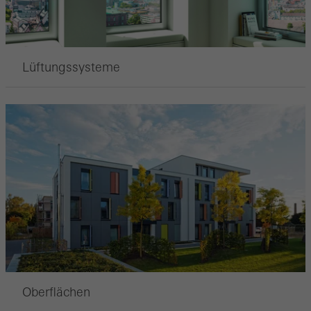
verwendet, die Nutzerfreundlichkeit der Webseite und damit das
Nutzererlebnis zu verbessern. Sie sammeln Informationen über
die Nutzungsweise der Webseite, Anzahl der Besuche,
Lüftungssysteme
durchschnittliche Verweilzeit, aufgerufene Seiten.
Marketing / Drittanbieter Cookies
Marketing Cookies werden von Drittanbietern verwendet, um
personalisierte und ansprechende Werbung für den einzelnen
Nutzer anzuzeigen. Sie tun dies, indem sie Besucher über
Webseiten hinweg verfolgen. Dabei werden auch Dienste von
Drittanbietern eingebunden, die ihren Service eigenverantwortlich
erbringen.
Oberflächen
Speichern