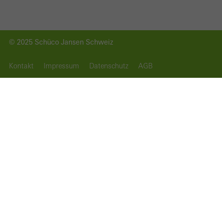
Investoren
Software
Unternehmen
Apps
Karriere
© 2025 Schüco Jansen Schweiz
Kontakt
Impressum
Datenschutz
AGB