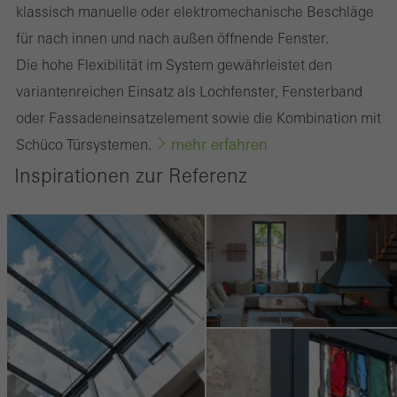
klassisch manuelle oder elektromechanische Beschläge
Nutzer anzuzeigen. Sie tun dies, indem sie Besucher über
für nach innen und nach außen öffnende Fenster.
Webseiten hinweg verfolgen. Dabei werden auch Dienste von
Die hohe Flexibilität im System gewährleistet den
Drittanbietern eingebunden, die ihren Service eigenverantwortlich
variantenreichen Einsatz als Lochfenster, Fensterband
erbringen.
oder Fassadeneinsatzelement sowie die Kombination mit
mehr erfahren
Schüco Türsystemen.
Speichern
Inspirationen zur Referenz