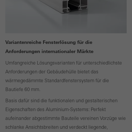
Statistik / Analyse Cookies
Diese Cookies werden zu statistischen Zwecken gesetzt, um die
Nutzung der Webseite zu analysieren und das Angebot,
Variantenreiche Fensterlösung für die
beispielsweise durch Auswertung von durchgeführten
Anforderungen internationaler Märkte
Kampagnen, zu optimieren. Diese Cookies werden dazu
Umfangreiche Lösungsvarianten für unterschiedlichste
verwendet, die Nutzerfreundlichkeit der Webseite und damit das
Anforderungen der Gebäudehülle bietet das
Nutzererlebnis zu verbessern. Sie sammeln Informationen über
wärmegedämmte Standardfenstersystem für die
die Nutzungsweise der Webseite, Anzahl der Besuche,
Bautiefe 60 mm.
durchschnittliche Verweilzeit, aufgerufene Seiten.
Basis dafür sind die funktionalen und gestalterischen
Eigenschaften des Aluminium-Systems: Perfekt
aufeinander abgestimmte Bauteile vereinen Vorzüge wie
Marketing / Drittanbieter Cookies
Marketing Cookies werden von Drittanbietern verwendet, um
schlanke Ansichtsbreiten und verdeckt liegende,
personalisierte und ansprechende Werbung für den einzelnen