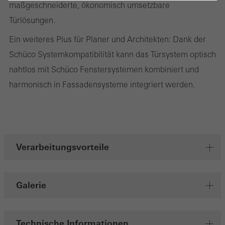
Abbrechen
maßgeschneiderte, ökonomisch umsetzbare
Türlösungen.
Ein weiteres Plus für Planer und Architekten: Dank der
Benötigte Cookies (essenziell, funktional, unverzichtbar), nicht
abschaltbar
Schüco Systemkompatibilität kann das Türsystem optisch
Technisch notwendige Cookies sind erforderlich, damit Schüco
nahtlos mit Schüco Fenstersystemen kombiniert und
Webseiten einwandfrei funktionieren und können nicht deaktiviert
harmonisch in Fassadensysteme integriert werden.
werden. Ohne diese Cookies können bestimmte Teile der
Webseiten oder gewünschte Dienste nicht zur Verfügung gestellt
werden.
Verarbeitungsvorteile
Statistik / Analyse Cookies
Diese Cookies werden zu statistischen Zwecken gesetzt, um die
Galerie
Nutzung der Webseite zu analysieren und das Angebot,
beispielsweise durch Auswertung von durchgeführten
Kampagnen, zu optimieren. Diese Cookies werden dazu
Technische Informationen