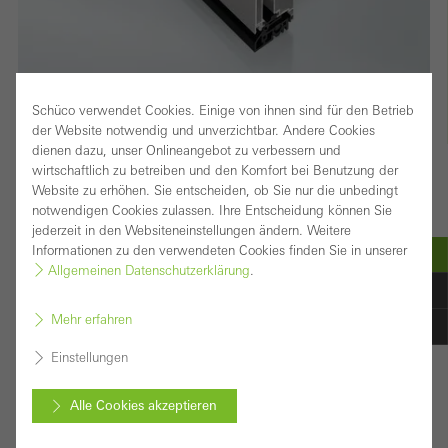
Schüco verwendet Cookies. Einige von ihnen sind für den Betrieb
der Website notwendig und unverzichtbar. Andere Cookies
Wirtschaftliche Lösung für Eingänge ohne hohe
dienen dazu, unser Onlineangebot zu verbessern und
Anforderungen an Wärmedämmung
wirtschaftlich zu betreiben und den Komfort bei Benutzung der
Website zu erhöhen. Sie entscheiden, ob Sie nur die unbedingt
Für Eingangs- und Durchgangstüren, bei denen keine
notwendigen Cookies zulassen. Ihre Entscheidung können Sie
jederzeit in den Websiteneinstellungen ändern. Weitere
besondere Wärmedämmung im Fokus der
Informationen zu den verwendeten Cookies finden Sie in unserer
Anforderungen steht, ist das Schüco Türsystem ADS 60
Allgemeinen Datenschutzerklärung
.
eine attraktive wirtschaftliche Lösung, z. B. in wärmeren
Mehr erfahren
Klimazonen, Innenbereichen oder öffentlichen Gebäuden.
Einstellungen
Die vielfältigen Einsatzmöglichkeiten des Aluminium-
Türsystems inklusive der Einbindung in die
Alle Cookies akzeptieren
Gebäudesicherheit und -automation gewährleisten