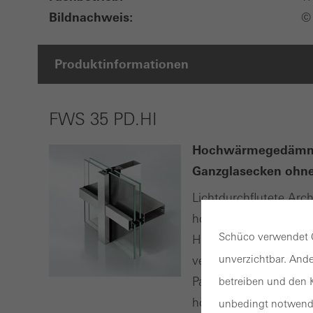
Bildnachweis:
© 
Produktinformationen
FWS 35 PD.HI
Hochwärmegedämmte 
Ganzglasecken ohne 
Lichtdurchflutete Arc
hochwärmegedämmte 
Schüco verwendet C
High Insulated) biete
unverzichtbar. Ande
vertikale Pfostenprofi
Panorama Design Fassa
betreiben und den K
höchste Ansprüche im
unbedingt notwendi