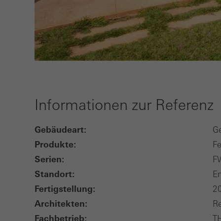
Informationen zur Referenz
Gebäudeart:
G
Produkte:
Fe
Serien:
F
Standort:
E
Fertigstellung:
2
Architekten:
Re
Fachbetrieb:
T