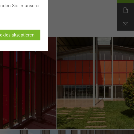
nden Sie in unserer
okies akzeptieren
tbar
ten einwandfrei
es können
ügung gestellt
ng der Webseite zu
urchgeführten