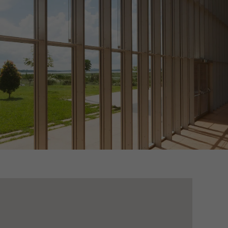
bessern. Sie
der Besuche,
sierte und
es, indem sie
te von
ingen.
Speichern