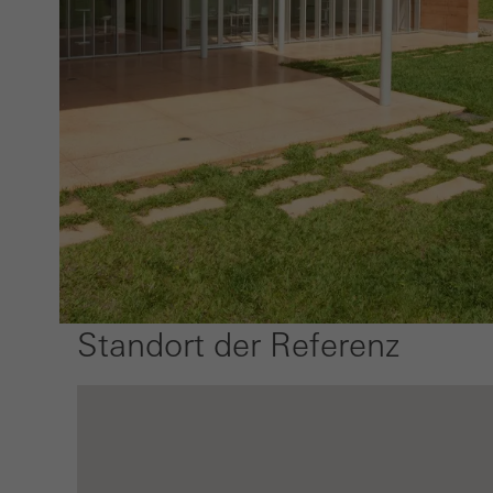
Nutze
samme
durch
Marke
Marke
anspr
Besuc
Dritt
Standort der Referenz