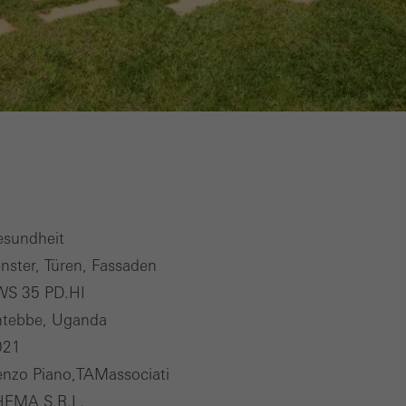
esundheit
nster, Türen, Fassaden
WS 35 PD.HI
ntebbe, Uganda
021
nzo Piano,TAMassociati
HEMA S.R.L.