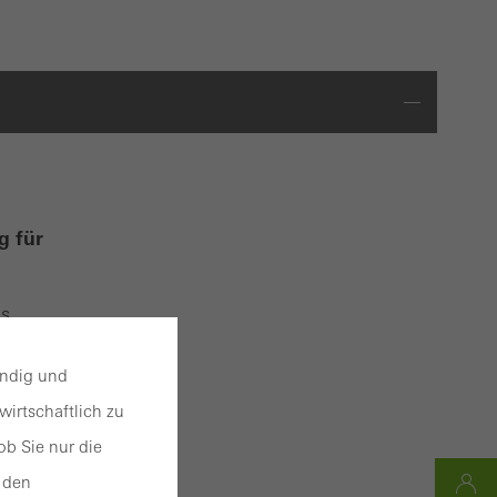
g für
as
gn
endig und
ne
irtschaftlich zu
ve
en, die
b Sie nur die
 den