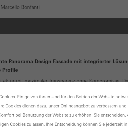
Marcello Bonfanti
Panorama Design Fassade mit integrierter Lösun
Profile
hitektur mit maximaler Transparenz ohne Kompromisse: D
Fassadensystem Schüco FWS 35 PD.HI (Panorama Desi
ookies. Einige von ihnen sind für den Betrieb der Website notw
t eine systemintegrierte Lösung, mit der Ganzglasecken oh
re Cookies dienen dazu, unser Onlineangebot zu verbessern und w
le realisiert werden können. Das Ergebnis sind repräsentati
den mit erstklassiger Optik und optimaler Sicht nach auß
omfort bei Benutzung der Website zu erhöhen. Sie entscheiden, o
 gehobenen Wohn- und Objektbau erfüllen.
gen Cookies zulassen. Ihre Entscheidung können Sie jederzeit in