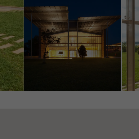
rfreundlichkeit der Webseite und damit das Nutzererlebnis zu ver
ln Informationen über die Nutzungsweise der Webseite, Anzahl 
schnittliche Verweilzeit, aufgerufene Seiten.
ting / Drittanbieter Cookies
ting Cookies werden von Drittanbietern verwendet, um personali
echende Werbung für den einzelnen Nutzer anzuzeigen. Sie tun di
her über Webseiten hinweg verfolgen. Dabei werden auch Diens
anbietern eingebunden, die ihren Service eigenverantwortlich erbr
Abbrechen