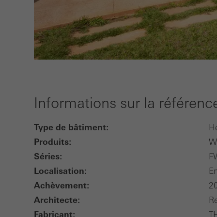
Informations sur la référenc
Type de bâtiment:
He
Produits:
W
Séries:
F
Localisation:
E
Achèvement:
2
Architecte:
Re
Fabricant:
T