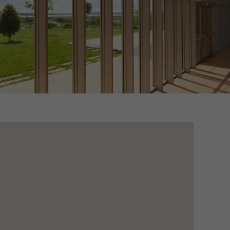
icités personnalisées
es visiteurs sur les
i sont responsables
Sauvegarder