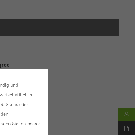
grée
endig und
voir
irtschaftlich zu
b Sie nur die
 den
nden Sie in unserer