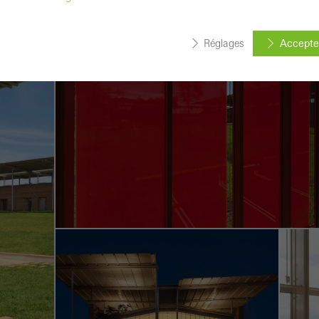
Réglages
Accepter
ookies requis (essentiels, fonctionnels, indispensables), ne peuven
tivés
ookies sont techniquement nécessaires au bon fonctionnement d
 peuvent pas être désactivés. Sans ces cookies, certaines parties
ervices souhaités ne peuvent pas être mis à disposition.
stiques / Cookies d´analyse
okies sont utilisés à des fins statistiques pour analyser l´utilisati
optimiser l´offre, par exemple en évaluant les campagnes qui ont
es sont utilisés pour améliorer la fonctionnalité du site web et don
sateur. Ils recueillent des informations sur l´utilisation du site web
s, le temps moyen passé sur le site, les pages consultées.