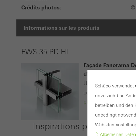
Crédits photos:
© 
Informations sur les produits
FWS 35 PD.HI
Façade Panorama Des
d'angles entièrement
Une architecture inon
Schüco verwendet C
compromis : le systèm
unverzichtbar. Ande
plus
betreiben und den K
unbedingt notwendi
Inspirations pour la référ
Websiteneinstellun
Allgemeinen Daten