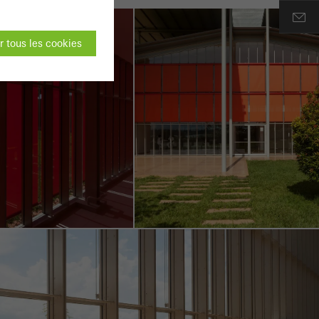
 tous les cookies
t pas être
es sites web Schüco
 des pages web ou
on du site web et
 été menées. Ces
c l´expérience de l
, le nombre de