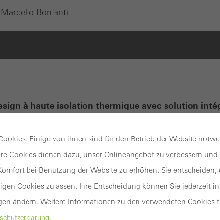
Marcello Bonfanti
ign à haute isolation thermique avec solution inté
 vitrés sans profilés
dée de lumière avec une transparence maximale sans
ookies. Einige von ihnen sind für den Betrieb der Website notw
e de façade à haute isolation Schüco FWS 35 PD.
en sa
re Cookies dienen dazu, unser Onlineangebot zu verbessern und w
omfort bei Benutzung der Website zu erhöhen. Sie entscheiden, o
gen Cookies zulassen. Ihre Entscheidung können Sie jederzeit in
ence
gen ändern. Weitere Informationen zu den verwendeten Cookies fi
.
schutzerklärung