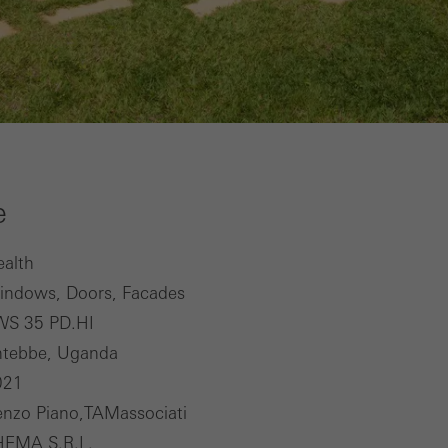
e
alth
indows, Doors, Facades
WS 35 PD.HI
ntebbe, Uganda
021
nzo Piano,TAMassociati
HEMA S.R.L.