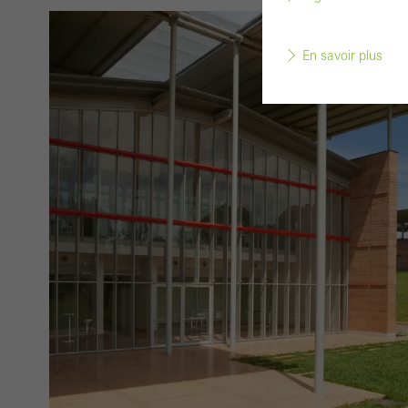
En savoir plus
Les c
désac
Les c
et ne
des s
Stati
Ces co
pour 
cooki
´utili
visite