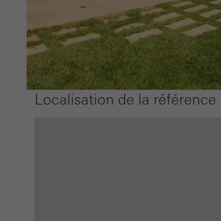
Marke
Les c
et att
sites
de la 
Localisation de la référence