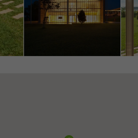
ting / Cookies de tiers
ookies marketing sont utilisés par des tiers pour afficher des publ
rayantes pour les utilisateurs individuels. Pour ce faire, ils suivent l
 web. Cela implique également l´utilisation de services de tiers qu
fourniture de leurs propres services.
Annuler