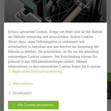
Schüco verwendet Cookies. Einige von ihnen sind für den Betrieb
der Website notwendig und unverzichtbar. Andere Cookies
dienen dazu, unser Onlineangebot zu verbessern und
wirtschaftlich zu betreiben und den Komfort bei Benutzung der
Website zu erhöhen. Sie entscheiden, ob Sie nur die unbedingt
notwendigen Cookies zulassen. Ihre Entscheidung können Sie
jederzeit in den Websiteneinstellungen ändern. Weitere
Informationen zu den verwendeten Cookies finden Sie in unserer
Leistungsstarke Pfosten-Riegel-Fassade mit 50 mm
Allgemeinen Datenschutzerklärung
.
Ansichtsbreite – Basis für variantenreiche Lösungen
Mehr erfahren
Das Schüco Fassadensystem FWS 50 überzeugt als
Einstellungen
Basissystem für Fassaden und Lichtdachbereiche mit
hoher Flexibilität und attraktiven Gestaltungsoptionen –
Alle Cookies akzeptieren
inklusive optimierter Fertigungs- und Montageprozesse.