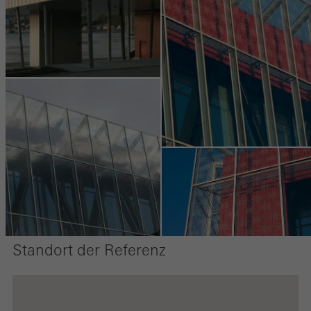
Kampagnen, zu optimieren. Diese Cookies werden dazu
verwendet, die Nutzerfreundlichkeit der Webseite und damit das
Nutzererlebnis zu verbessern. Sie sammeln Informationen über
die Nutzungsweise der Webseite, Anzahl der Besuche,
durchschnittliche Verweilzeit, aufgerufene Seiten.
Marketing / Drittanbieter Cookies
Marketing Cookies werden von Drittanbietern verwendet, um
personalisierte und ansprechende Werbung für den einzelnen
Nutzer anzuzeigen. Sie tun dies, indem sie Besucher über
Webseiten hinweg verfolgen. Dabei werden auch Dienste von
Drittanbietern eingebunden, die ihren Service eigenverantwortlich
Standort der Referenz
erbringen.
Speichern