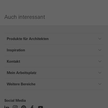
Auch interessant
Produkte für Architekten
Produkte für Architekten
Inspiration
Fenster
Referenzen
Türen
Kontakt
Magazin
Fassaden
Kontakt
Mein Arbeitsplatz
Schiebesysteme
Mein Arbeitsplatz
Sonnenschutz
Weitere Bereiche
Direkt zum Login
Sicherheitssysteme
Privatkunden
Registrierung
Gebäudeautomation
Verarbeiter
Social Media
Technische Dokumentation
Lüftungssysteme
TGA & Elektropartner