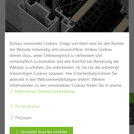
Schüco verwendet Cookies. Einige von ihnen sind für den Betrieb
der Website notwendig und unverzichtbar. Andere Cookies
dienen dazu, unser Onlineangebot zu verbessern und
wirtschaftlich zu betreiben und den Komfort bei Benutzung der
Website zu erhöhen. Sie entscheiden, ob Sie nur die unbedingt
Façade montant/traverse haute performance avec
notwendigen Cookies zulassen. Ihre Entscheidung können Sie
jederzeit in den Websiteneinstellungen ändern. Weitere
une largeur de profilés de 50 mm : la base pour de
Informationen zu den verwendeten Cookies finden Sie in unserer
nombreuses solutions
Allgemeinen Datenschutzerklärung
.
Le système de façade Schüco FWS 50 séduit comme
En savoir plus
système de base pour les façades et les verrières en
Réglages
toiture avec une grande flexibilité et des options de
conception attrayantes, y compris l’optimisation des
Accepter tous les cookies