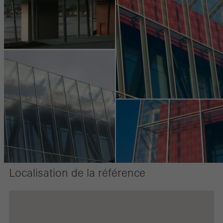
´expérience de l´utilisateur. Ils recueillent des informations sur l
´utilisation du site web, le nombre de visites, le temps moyen
passé sur le site, les pages consultées.
Marketing / Cookies de tiers
Les cookies marketing sont utilisés par des tiers pour afficher des
publicités personnalisées et attrayantes pour les utilisateurs
individuels. Pour ce faire, ils suivent les visiteurs sur les sites web.
Cela implique également l´utilisation de services de tiers qui sont
responsables de la fourniture de leurs propres services.
Localisation de la référence
Sauvegarder