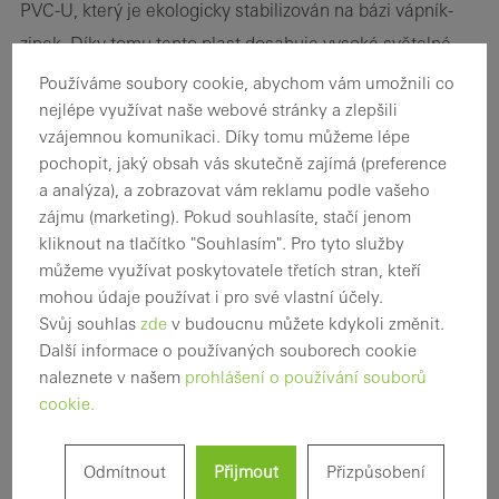
PVC-U, který je ekologicky stabilizován na bázi vápník-
zinek. Díky tomu tento plast dosahuje vysoké světelné
stálosti a odolnosti vůči povětrnostním vlivům. Kromě
Používáme soubory cookie, abychom vám umožnili co
toho má tento materiál velkou rázovou pevnost a je
nejlépe využívat naše webové stránky a zlepšili
vzájemnou komunikaci. Díky tomu můžeme lépe
tvarově stálý i za vysokých okolních teplot. Podstatným
pochopit, jaký obsah vás skutečně zajímá (preference
detailem, kterým se plastové systémy Schüco liší od
a analýza), a zobrazovat vám reklamu podle vašeho
konkurenčních produktů, je technologie integrovaného
zájmu (marketing). Pokud souhlasíte, stačí jenom
těsnění z EPDM. Toto těsnění nabízí vynikající tvarovou
kliknout na tlačítko "Souhlasím". Pro tyto služby
můžeme využívat poskytovatele třetích stran, kteří
paměť a tím i maximální těsnost okenních a dveřních
mohou údaje používat i pro své vlastní účely.
elementů po celou dobu jejich životnosti. Všechny
Svůj souhlas
zde
v budoucnu můžete kdykoli změnit.
plastové systémy Schüco jsou kromě toho plně
Další informace o používaných souborech cookie
recyklovatelné. Schüco a ostatní čelní němečtí výrobci
naleznete v našem
prohlášení o používání souborů
cookie.
jsou členy iniciativy „Rewindo“. Jejím cílem je
zintenzivnění recyklace demontovaných plastových
Odmítnout
Přijmout
Přizpůsobení
stavebních elementů. To následně přispívá k úspoře