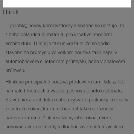
neustále se ztenčujících přírodních zdrojů.
Hliník...
... je lehký, pevný, korozivzdorný a snadno se udržuje. To
z něho dělá ideální materiál pro kreativní moderní
architekturu. Hliník je tak univerzální, že se vedle
stavebního průmyslu ve velkém používá také např. v
automobilovém či leteckém průmyslu, nebo v obalovém
průmyslu.
Hliník se principiálně používá především tam, kde záleží
na malé hmotnosti a vysoké pevnosti tohoto materiálu.
Stavebníci a architekti mohou vytvářet prakticky jakékoliv
konstrukce oken, která mohou mít také nejrůznější
barevné variace. Z hliníku lze vyrábět okna, dveře,
posuvné dveře a fasády s dlouhou životností a vysokou