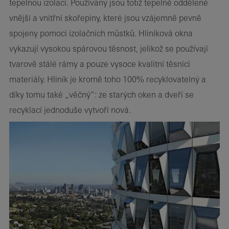
tepelnou izolací. Používány jsou totiž tepelně oddělené
vnější a vnitřní skořepiny, které jsou vzájemně pevně
spojeny pomocí izolačních můstků. Hliníková okna
vykazují vysokou spárovou těsnost, jelikož se používají
tvarově stálé rámy a pouze vysoce kvalitní těsnící
materiály. Hliník je kromě toho 100% recyklovatelný a
díky tomu také „věčný“: ze starých oken a dveří se
recyklací jednoduše vytvoří nová.