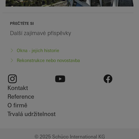
PŘEČTĚTE SI
Další zajímavé příspěvky
Okna - jejich historie
Rekonstrukce nebo novostavba
Kontakt
Instagram
Youtube
Facebook
Reference
O firmě
Trvalá udržitelnost
© 2025 Schüco International KG