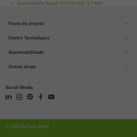
Sustainability Report 2019/20 (pdf, 4,7 MB)
Fases do projeto
Fases do projeto
Centro Tecnológico
Referências
Centro Tecnológico
Sustentabilidade
Áreas de especialização
Sustentabilidade
História
Outras áreas
Perspetivas orientadas ao valor
Acreditação
Particulares
Certificados
Arquitetos
Social Media
Politica de gestão
Fabricantes
Empresa
© 2025 Schüco Brasil