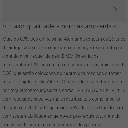
Cookies estatísticos / de análise
Estes cookies são utilizados com fins estatísticos, a fim de
analisar a utilização do site e otimizar a nossa oferta através da
A maior qualidade e normas ambientais
avaliação das campanhas que realizamos, por exemplo. Esses
cookies são usados para melhorar a facilidade de uso do site e,
Mais do 80% dos edifícios na Alemanha rondam os 25 anos
portanto, a experiência do usuário. Eles coletam informações
de antiguidade e o seu consumo de energia está muito por
sobre como o site é usado, o número de visitas, o tempo médio
cima do nível requerido pela EnEV. Os edifícios
gasto no site e as páginas que são chamadas.
representam 40% dos gastos de energia e das emissões de
CO2, que estão colocados no centro das medidas a tomar
para os objetivos climáticos. O mercado está determinado
Cookies de marketing / terceiros
por regulamentos legais tais como EPBD 2010 e EnEV 2012
Os cookies de marketing são usados por terceiros para exibir
com requisitos cada vez mais restritos, tais como, a partir
anúncios personalizados e atraentes para usuários individuais.
de junho de 2013, a Regulação de Produtos de Construção
Eles fazem isso “seguindo” usuários em sites. Isso também
com sustentabilidade exige novos pre-requisitos, além da
envolve a incorporação de serviços de fornecedores terceirizados
escassez de energia e o incremento dos preços.
que prestam seus serviços de forma independente.