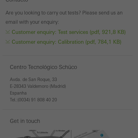
avaliação das campanhas que realizamos, por exemplo. Esses
Are you looking to carry out tests? Please send us an
cookies são usados para melhorar a facilidade de uso do site e,
email with your enquiry:
portanto, a experiência do usuário. Eles coletam informações
Customer enquiry: Test services (pdf, 921,8 KB)
sobre como o site é usado, o número de visitas, o tempo médio
Customer enquiry: Calibration (pdf, 784,1 KB)
gasto no site e as páginas que são chamadas.
Centro Tecnológico Schüco
Cookies de marketing / terceiros
Os cookies de marketing são usados por terceiros para exibir
Avda. de San Roque, 33
anúncios personalizados e atraentes para usuários individuais.
E-28343 Valdemoro (Madrid)
Espanha
Eles fazem isso “seguindo” usuários em sites. Isso também
Tel.:(0034) 91 808 40 20
envolve a incorporação de serviços de fornecedores terceirizados
que prestam seus serviços de forma independente.
Get in touch
Guardar