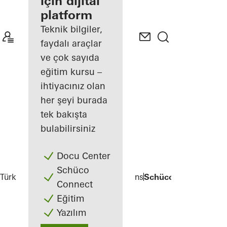
avantajlarınız
için dijital
platform
My
Workplace
Teknik bilgiler,
alanını
faydalı araçlar
keşfedin
ve çok sayıda
eğitim kursu –
ihtiyacınız olan
her şeyi burada
tek bakışta
bulabilirsiniz
Docu Center
Schüco
Türkiye
Uygulamacılar
Digital solutions
Schüco OrderSoft
Connect
Eğitim
Yazılım