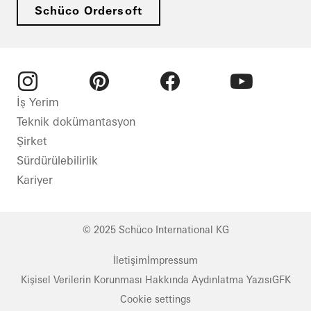
Schüco Ordersoft
Instagram
Pinterest
Facebook
Youtube
İş Yerim
Teknik dokümantasyon
Şirket
Sürdürülebilirlik
Kariyer
© 2025 Schüco International KG
İletişim
İmpressum
Kişisel Verilerin Korunması Hakkında Aydınlatma Yazısı
GFK
Cookie settings