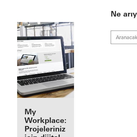
To the main content
Ne arı
Kayıtlı bir
My
uygulamacı
Workplace:
olarak
Projeleriniz